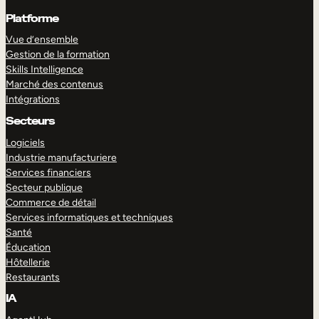
Platforme
Vue d’ensemble
Gestion de la formation
Skills Intelligence
Marché des contenus
Intégrations
Secteurs
Logiciels
Industrie manufacturiere
Services financiers
Secteur publique
Commerce de détail
Services informatiques et techniques
Santé
Éducation
Hôtellerie
Restaurants
IA