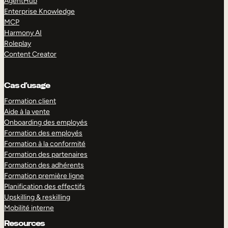
AgentHub
Enterprise Knowledge
MCP
Harmony AI
Roleplay
Content Creator
Cas d’usage
Formation client
Aide à la vente
Onboarding des employés
Formation des employés
Formation à la conformité
Formation des partenaires
Formation des adhérents
Formation première ligne
Planification des effectifs
Upskilling & reskilling
Mobilité interne
Resources