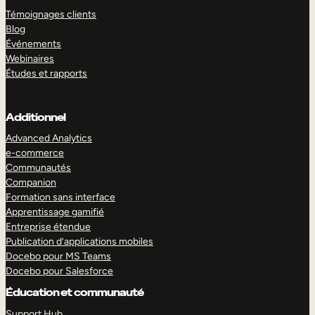
Témoignages clients
Blog
Événements
Webinaires
Études et rapports
Additionnel
Advanced Analytics
e-commerce
Communautés
Companion
Formation sans interface
Apprentissage gamifié
Entreprise étendue
Publication d’applications mobiles
Docebo pour MS Teams
Docebo pour Salesforce
Éducation et communauté
Support Hub