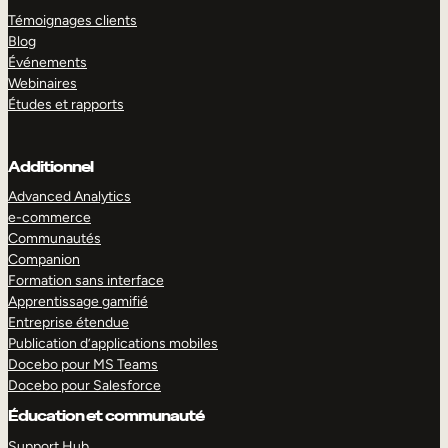
Témoignages clients
Blog
Événements
Webinaires
Études et rapports
Additionnel
Advanced Analytics
e-commerce
Communautés
Companion
Formation sans interface
Apprentissage gamifié
Entreprise étendue
Publication d’applications mobiles
Docebo pour MS Teams
Docebo pour Salesforce
Éducation et communauté
Support Hub