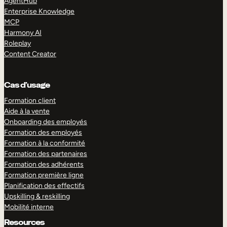
AgentHub
Enterprise Knowledge
MCP
Harmony AI
Roleplay
Content Creator
Cas d’usage
Formation client
Aide à la vente
Onboarding des employés
Formation des employés
Formation à la conformité
Formation des partenaires
Formation des adhérents
Formation première ligne
Planification des effectifs
Upskilling & reskilling
Mobilité interne
Resources