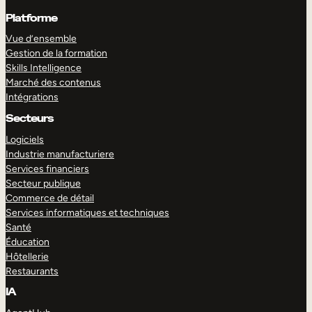
Platforme
Vue d’ensemble
Gestion de la formation
Skills Intelligence
Marché des contenus
Intégrations
Secteurs
Logiciels
Industrie manufacturiere
Services financiers
Secteur publique
Commerce de détail
Services informatiques et techniques
Santé
Éducation
Hôtellerie
Restaurants
IA