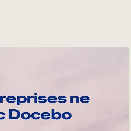
reprises ne
ec Docebo