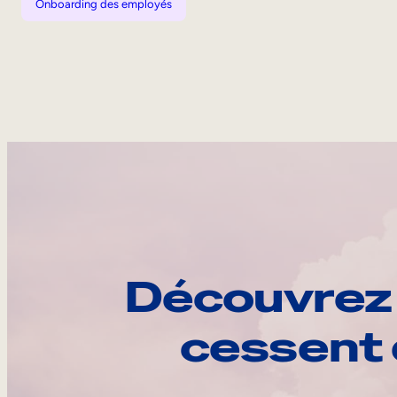
Onboarding des employés
Découvrez 
cessent 