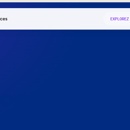
ces
EXPLOREZ
és
on fonctio
té
e
 preuve.