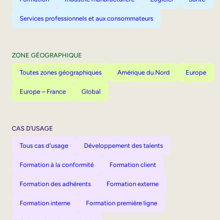
Services professionnels et aux consommateurs
ZONE GÉOGRAPHIQUE
Toutes zones géographiques
Amérique du Nord
Europe
Europe – France
Global
CAS D’USAGE
Tous cas d'usage
Développement des talents
Formation à la conformité
Formation client
Formation des adhérents
Formation externe
Formation interne
Formation première ligne