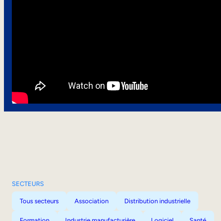
SECTEURS
Tous secteurs
Association
Distribution industrielle
Formation
Industrie manufacturière
Logiciel
Santé