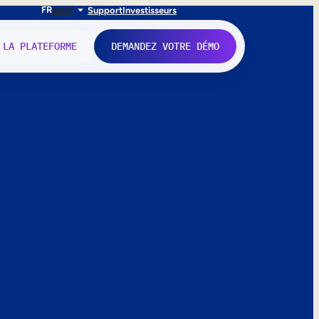
FR
EN
IT
Support
Investisseurs
 LA PLATEFORME
DEMANDEZ VOTRE DÉMO
nne.