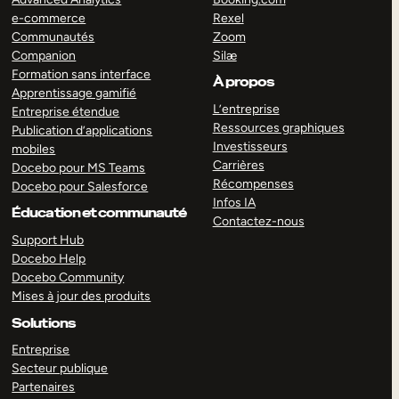
e-commerce
Rexel
Communautés
Zoom
Companion
Silæ
Formation sans interface
À propos
Apprentissage gamifié
L’entreprise
Entreprise étendue
Ressources graphiques
Publication d’applications
Investisseurs
mobiles
Carrières
Docebo pour MS Teams
Récompenses
Docebo pour Salesforce
Infos IA
Éducation et communauté
Contactez-nous
Support Hub
Docebo Help
Docebo Community
Mises à jour des produits
Solutions
Entreprise
Secteur publique
Partenaires