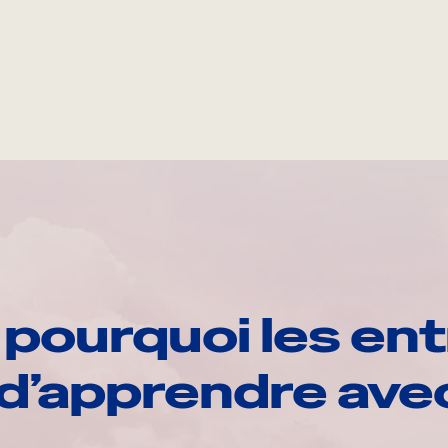
pourquoi les ent
d’apprendre av