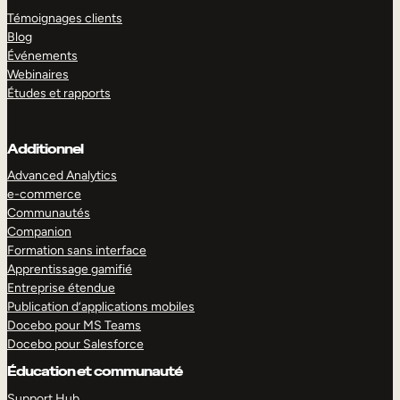
Témoignages clients
Blog
Événements
Webinaires
Études et rapports
Additionnel
Advanced Analytics
e-commerce
Communautés
Companion
Formation sans interface
Apprentissage gamifié
Entreprise étendue
Publication d’applications mobiles
Docebo pour MS Teams
Docebo pour Salesforce
Éducation et communauté
Support Hub