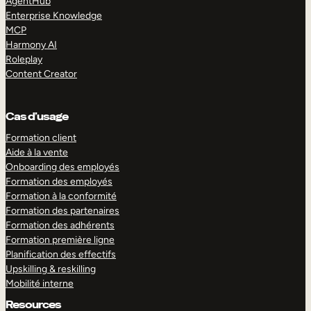
AgentHub
Enterprise Knowledge
MCP
Harmony AI
Roleplay
Content Creator
Cas d’usage
Formation client
Aide à la vente
Onboarding des employés
Formation des employés
Formation à la conformité
Formation des partenaires
Formation des adhérents
Formation première ligne
Planification des effectifs
Upskilling & reskilling
Mobilité interne
Resources