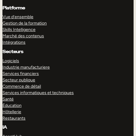
Platforme
Vue d’ensemble
Gestion de la formation
Skills Intelligence
Marché des contenus
Intégrations
Secteurs
Logiciels
Industrie manufacturiere
Services financiers
Secteur publique
Commerce de détail
Services informatiques et techniques
Santé
Éducation
Hôtellerie
Restaurants
IA