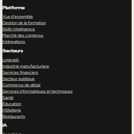
Platforme
Vue d’ensemble
Gestion de la formation
Skills Intelligence
Marché des contenus
Intégrations
Secteurs
Logiciels
Industrie manufacturiere
Services financiers
Secteur publique
Commerce de détail
Services informatiques et techniques
Santé
Éducation
Hôtellerie
Restaurants
IA