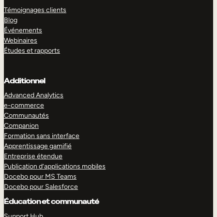
Témoignages clients
Blog
Événements
Webinaires
Études et rapports
Additionnel
Advanced Analytics
e-commerce
Communautés
Companion
Formation sans interface
Apprentissage gamifié
Entreprise étendue
Publication d’applications mobiles
Docebo pour MS Teams
Docebo pour Salesforce
Éducation et communauté
Support Hub