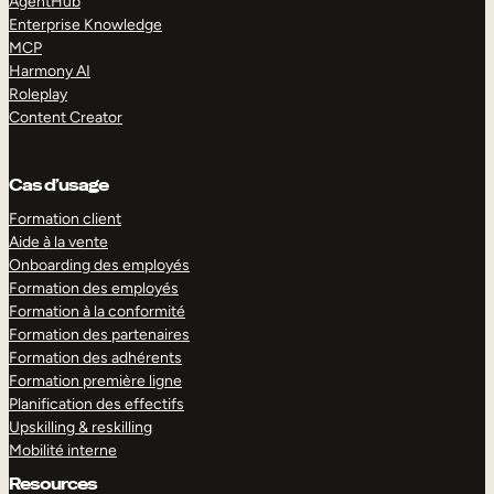
AgentHub
Enterprise Knowledge
MCP
Harmony AI
Roleplay
Content Creator
Cas d’usage
Formation client
Aide à la vente
Onboarding des employés
Formation des employés
Formation à la conformité
Formation des partenaires
Formation des adhérents
Formation première ligne
Planification des effectifs
Upskilling & reskilling
Mobilité interne
Resources