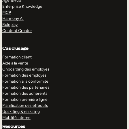
AgentHub
Enterprise Knowledge
MCP
Harmony AI
Roleplay
Content Creator
Cas d’usage
Formation client
Aide à la vente
Onboarding des employés
Formation des employés
Formation à la conformité
Formation des partenaires
Formation des adhérents
Formation première ligne
Planification des effectifs
Upskilling & reskilling
Mobilité interne
Resources