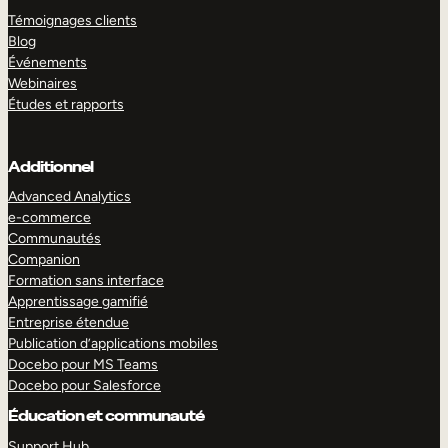
Témoignages clients
Blog
Événements
Webinaires
Études et rapports
Additionnel
Advanced Analytics
e-commerce
Communautés
Companion
Formation sans interface
Apprentissage gamifié
Entreprise étendue
Publication d’applications mobiles
Docebo pour MS Teams
Docebo pour Salesforce
Éducation et communauté
Support Hub