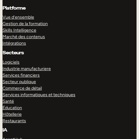
Platforme
Vue d’ensemble
Gestion de la formation
Skills Intelligence
Marché des contenus
Intégrations
Secteurs
Logiciels
Industrie manufacturiere
Services financiers
Secteur publique
Commerce de détail
Services informatiques et techniques
Santé
Éducation
Hôtellerie
Restaurants
IA