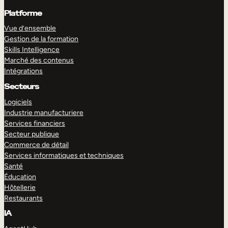
Platforme
Vue d’ensemble
Gestion de la formation
Skills Intelligence
Marché des contenus
Intégrations
Secteurs
Logiciels
Industrie manufacturiere
Services financiers
Secteur publique
Commerce de détail
Services informatiques et techniques
Santé
Éducation
Hôtellerie
Restaurants
IA