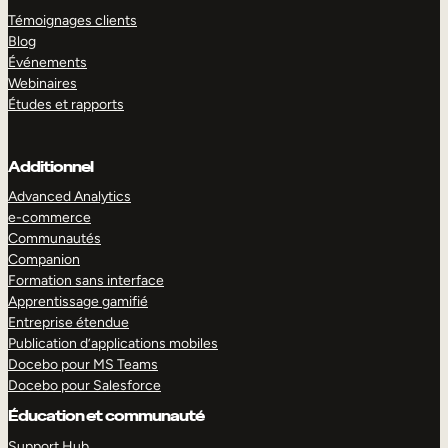
Témoignages clients
Blog
Événements
Webinaires
Études et rapports
Additionnel
Advanced Analytics
e-commerce
Communautés
Companion
Formation sans interface
Apprentissage gamifié
Entreprise étendue
Publication d’applications mobiles
Docebo pour MS Teams
Docebo pour Salesforce
Éducation et communauté
Support Hub