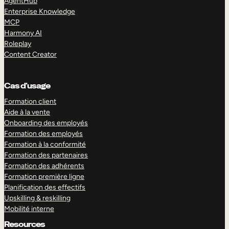
AgentHub
Enterprise Knowledge
MCP
Harmony AI
Roleplay
Content Creator
Cas d’usage
Formation client
Aide à la vente
Onboarding des employés
Formation des employés
Formation à la conformité
Formation des partenaires
Formation des adhérents
Formation première ligne
Planification des effectifs
Upskilling & reskilling
Mobilité interne
Resources