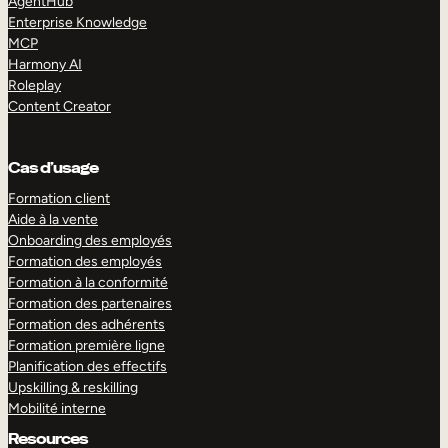
AgentHub
Enterprise Knowledge
MCP
Harmony AI
Roleplay
Content Creator
Cas d’usage
Formation client
Aide à la vente
Onboarding des employés
Formation des employés
Formation à la conformité
Formation des partenaires
Formation des adhérents
Formation première ligne
Planification des effectifs
Upskilling & reskilling
Mobilité interne
Resources