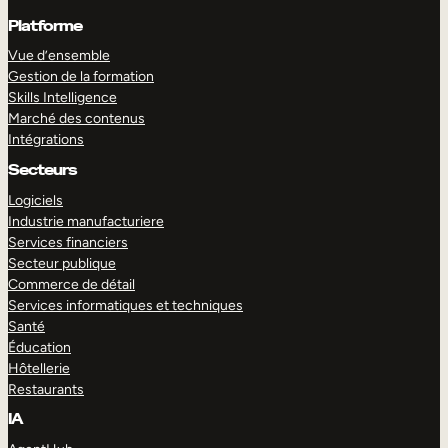
Platforme
Vue d’ensemble
Gestion de la formation
Skills Intelligence
Marché des contenus
Intégrations
Secteurs
Logiciels
Industrie manufacturiere
Services financiers
Secteur publique
Commerce de détail
Services informatiques et techniques
Santé
Éducation
Hôtellerie
Restaurants
IA