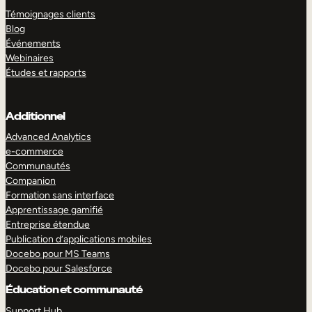
Témoignages clients
Blog
Événements
Webinaires
Études et rapports
Additionnel
Advanced Analytics
e-commerce
Communautés
Companion
Formation sans interface
Apprentissage gamifié
Entreprise étendue
Publication d’applications mobiles
Docebo pour MS Teams
Docebo pour Salesforce
Éducation et communauté
Support Hub