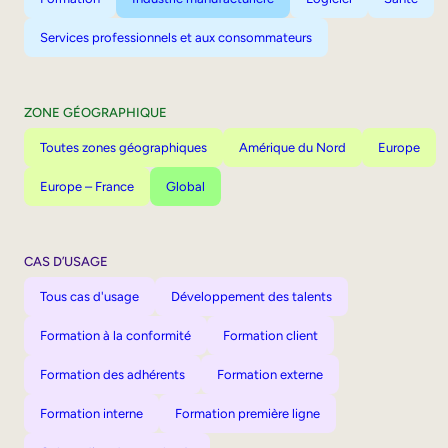
Services professionnels et aux consommateurs
ZONE GÉOGRAPHIQUE
Toutes zones géographiques
Amérique du Nord
Europe
Europe – France
Global
CAS D’USAGE
Tous cas d'usage
Développement des talents
Formation à la conformité
Formation client
Formation des adhérents
Formation externe
Formation interne
Formation première ligne