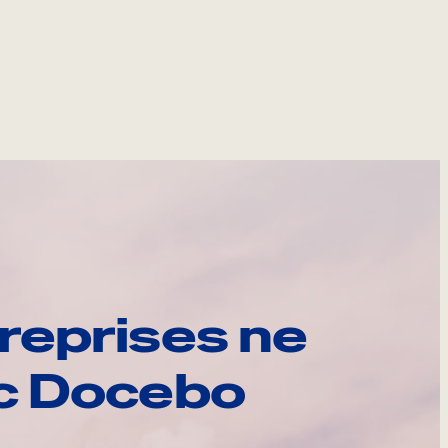
reprises ne
ec Docebo