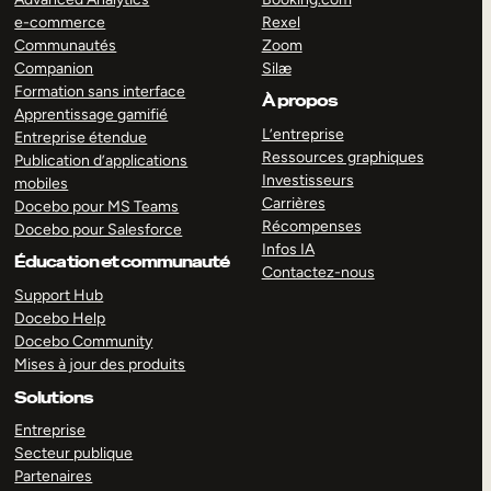
e-commerce
Rexel
Communautés
Zoom
Companion
Silæ
Formation sans interface
À propos
Apprentissage gamifié
L’entreprise
Entreprise étendue
Ressources graphiques
Publication d’applications
Investisseurs
mobiles
Carrières
Docebo pour MS Teams
Récompenses
Docebo pour Salesforce
Infos IA
Éducation et communauté
Contactez-nous
Support Hub
Docebo Help
Docebo Community
Mises à jour des produits
Solutions
Entreprise
Secteur publique
Partenaires