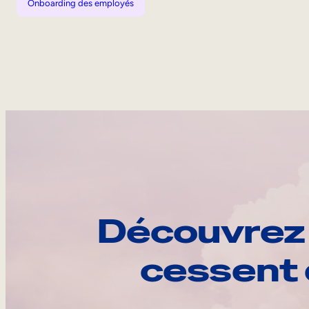
Onboarding des employés
Découvrez 
cessent 