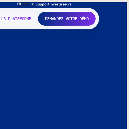
FR
EN
IT
Support
Investisseurs
 LA PLATEFORME
DEMANDEZ VOTRE DÉMO
nne.