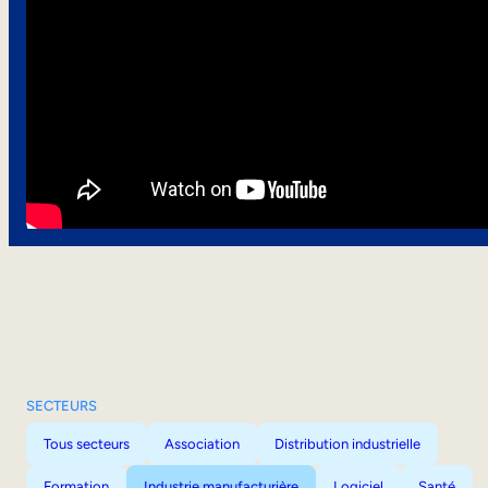
SECTEURS
Tous secteurs
Association
Distribution industrielle
Formation
Industrie manufacturière
Logiciel
Santé