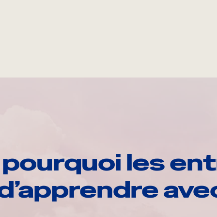
pourquoi les ent
d’apprendre av