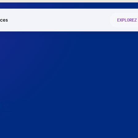
ces
EXPLOREZ
és
on fonctio
té
e
 preuve.