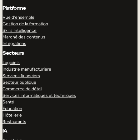
Platforme
Vue d’ensemble
Gestion de la formation
Skills Intelligence
Marché des contenus
Intégrations
Secteurs
Logiciels
Industrie manufacturiere
Services financiers
Secteur publique
Commerce de détail
Services informatiques et techniques
Santé
Éducation
Hôtellerie
Restaurants
IA