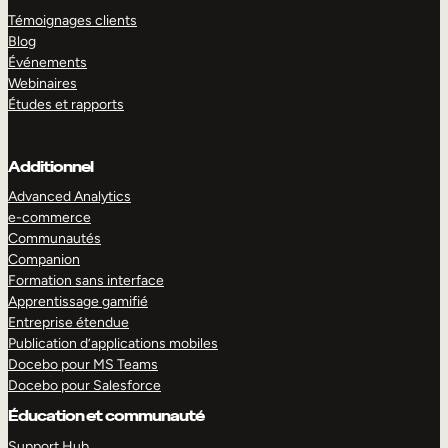
Témoignages clients
Blog
Événements
Webinaires
Études et rapports
Additionnel
Advanced Analytics
e-commerce
Communautés
Companion
Formation sans interface
Apprentissage gamifié
Entreprise étendue
Publication d’applications mobiles
Docebo pour MS Teams
Docebo pour Salesforce
Éducation et communauté
Support Hub