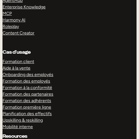
AgentHub
Enterprise Knowledge
MCP
Harmony AI
Roleplay
Content Creator
Cas d’usage
Formation client
Aide à la vente
Onboarding des employés
Formation des employés
Formation à la conformité
Formation des partenaires
Formation des adhérents
Formation première ligne
Planification des effectifs
Upskilling & reskilling
Mobilité interne
Resources