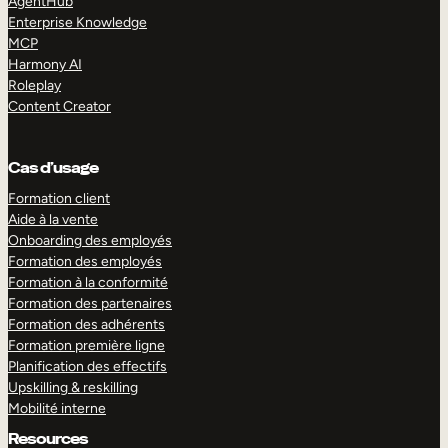
AgentHub
Enterprise Knowledge
MCP
Harmony AI
Roleplay
Content Creator
Cas d’usage
Formation client
Aide à la vente
Onboarding des employés
Formation des employés
Formation à la conformité
Formation des partenaires
Formation des adhérents
Formation première ligne
Planification des effectifs
Upskilling & reskilling
Mobilité interne
Resources