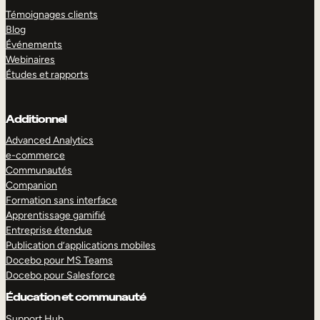
Témoignages clients
Blog
Événements
Webinaires
Études et rapports
Additionnel
Advanced Analytics
e-commerce
Communautés
Companion
Formation sans interface
Apprentissage gamifié
Entreprise étendue
Publication d’applications mobiles
Docebo pour MS Teams
Docebo pour Salesforce
Éducation et communauté
Support Hub