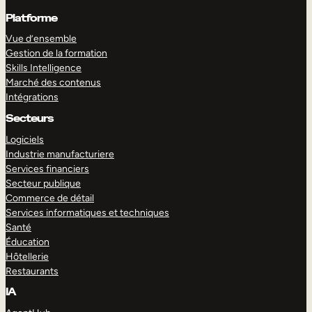
Platforme
Vue d’ensemble
Gestion de la formation
Skills Intelligence
Marché des contenus
Intégrations
Secteurs
Logiciels
Industrie manufacturiere
Services financiers
Secteur publique
Commerce de détail
Services informatiques et techniques
Santé
Éducation
Hôtellerie
Restaurants
IA