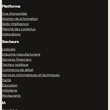
Platforme
Vue d’ensemble
Gestion de la formation
Skills Intelligence
Marché des contenus
Intégrations
Secteurs
Logiciels
Industrie manufacturiere
Services financiers
Secteur publique
Commerce de détail
Services informatiques et techniques
Santé
Éducation
Hôtellerie
Restaurants
IA