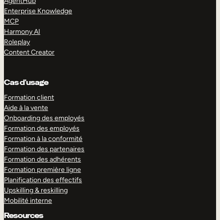
AgentHub
Enterprise Knowledge
MCP
Harmony AI
Roleplay
Content Creator
Cas d’usage
Formation client
Aide à la vente
Onboarding des employés
Formation des employés
Formation à la conformité
Formation des partenaires
Formation des adhérents
Formation première ligne
Planification des effectifs
Upskilling & reskilling
Mobilité interne
Resources