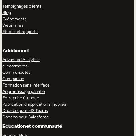
Témoignages clients
Blog
Événements
Webinaires
Études et rapports
Additionnel
Advanced Analytics
e-commerce
Communautés
Companion
Formation sans interface
Apprentissage gamifié
Entreprise étendue
Publication d’applications mobiles
Docebo pour MS Teams
Docebo pour Salesforce
Éducation et communauté
Support Hub