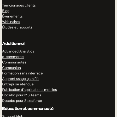
Témoignages clients
Blog
Événements
Webinaires
Études et rapports
Additionnel
Advanced Analytics
e-commerce
Communautés
Companion
Formation sans interface
Apprentissage gamifié
Entreprise étendue
Publication d’applications mobiles
Docebo pour MS Teams
Docebo pour Salesforce
Éducation et communauté
Support Hub