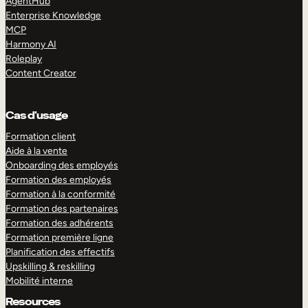
AgentHub
Enterprise Knowledge
MCP
Harmony AI
Roleplay
Content Creator
Cas d’usage
Formation client
Aide à la vente
Onboarding des employés
Formation des employés
Formation à la conformité
Formation des partenaires
Formation des adhérents
Formation première ligne
Planification des effectifs
Upskilling & reskilling
Mobilité interne
Resources