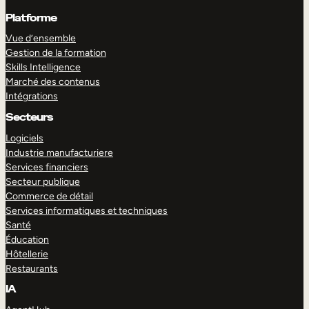
Platforme
Vue d’ensemble
Gestion de la formation
Skills Intelligence
Marché des contenus
Intégrations
Secteurs
Logiciels
Industrie manufacturiere
Services financiers
Secteur publique
Commerce de détail
Services informatiques et techniques
Santé
Éducation
Hôtellerie
Restaurants
IA