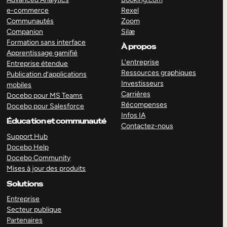
e-commerce
Rexel
Communautés
Zoom
Companion
Silæ
Formation sans interface
À propos
Apprentissage gamifié
L’entreprise
Entreprise étendue
Ressources graphiques
Publication d’applications
Investisseurs
mobiles
Carrières
Docebo pour MS Teams
Récompenses
Docebo pour Salesforce
Infos IA
Éducation et communauté
Contactez-nous
Support Hub
Docebo Help
Docebo Community
Mises à jour des produits
Solutions
Entreprise
Secteur publique
Partenaires