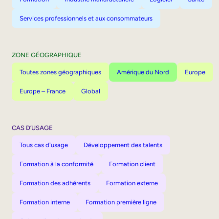
Services professionnels et aux consommateurs
ZONE GÉOGRAPHIQUE
Toutes zones géographiques
Amérique du Nord
Europe
Europe – France
Global
CAS D’USAGE
Tous cas d'usage
Développement des talents
Formation à la conformité
Formation client
Formation des adhérents
Formation externe
Formation interne
Formation première ligne