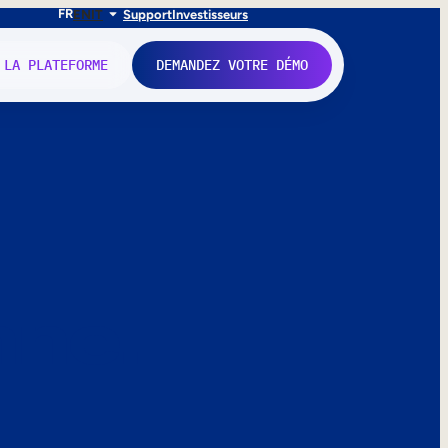
FR
EN
IT
Support
Investisseurs
 LA PLATEFORME
DEMANDEZ VOTRE DÉMO
nne.