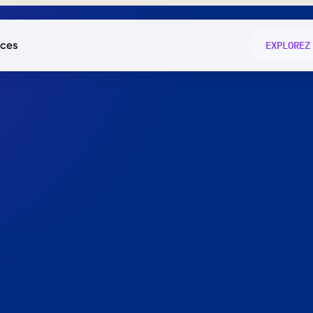
ces
EXPLOREZ
és
on fonctio
té
e
 preuve.