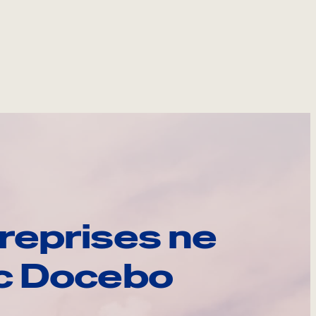
reprises ne
ec Docebo