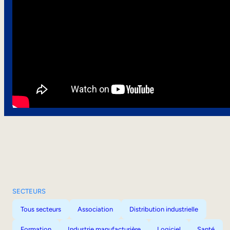
SECTEURS
Tous secteurs
Association
Distribution industrielle
Formation
Industrie manufacturière
Logiciel
Santé