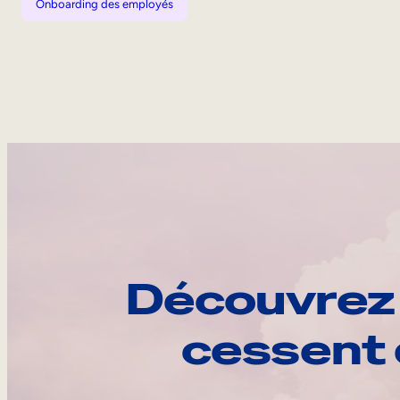
Onboarding des employés
Découvrez 
cessent 