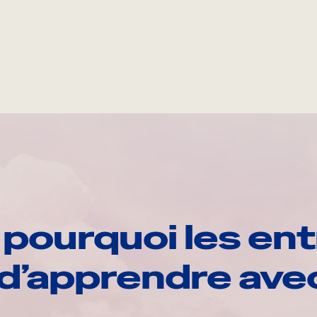
pourquoi les ent
d’apprendre av