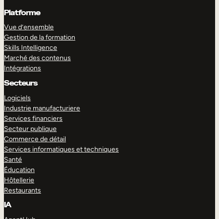
Platforme
Vue d’ensemble
Gestion de la formation
Skills Intelligence
Marché des contenus
Intégrations
Secteurs
Logiciels
Industrie manufacturiere
Services financiers
Secteur publique
Commerce de détail
Services informatiques et techniques
Santé
Éducation
Hôtellerie
Restaurants
IA