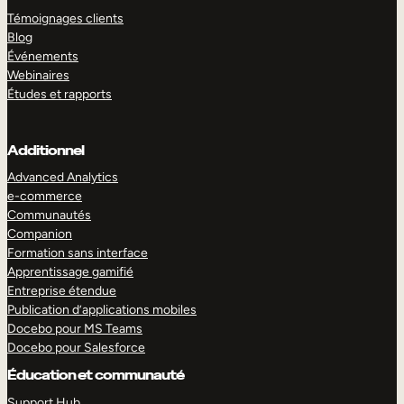
Témoignages clients
Blog
Événements
Webinaires
Études et rapports
Additionnel
Advanced Analytics
e-commerce
Communautés
Companion
Formation sans interface
Apprentissage gamifié
Entreprise étendue
Publication d’applications mobiles
Docebo pour MS Teams
Docebo pour Salesforce
Éducation et communauté
Support Hub