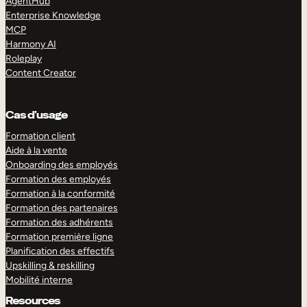
AgentHub
Enterprise Knowledge
MCP
Harmony AI
Roleplay
Content Creator
Cas d’usage
Formation client
Aide à la vente
Onboarding des employés
Formation des employés
Formation à la conformité
Formation des partenaires
Formation des adhérents
Formation première ligne
Planification des effectifs
Upskilling & reskilling
Mobilité interne
Resources