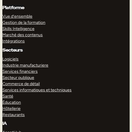
Platforme
Vue d’ensemble
Gestion de la formation
Skills Intelligence
Marché des contenus
Intégrations
Secteurs
Logiciels
Industrie manufacturiere
Services financiers
Secteur publique
Commerce de détail
Services informatiques et techniques
Santé
Éducation
Hôtellerie
Restaurants
IA