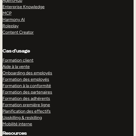
AgentHub
Enterprise Knowledge
MCP
Harmony AI
Roleplay
Content Creator
Cas d’usage
Formation client
Aide à la vente
Onboarding des employés
Formation des employés
Formation à la conformité
Formation des partenaires
Formation des adhérents
Formation première ligne
Planification des effectifs
Upskilling & reskilling
Mobilité interne
Resources