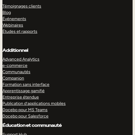
Témoignages clients
Blog
Événements
Webinaires
Études et rapports
Additionnel
Advanced Analytics
e-commerce
Communautés
Companion
Formation sans interface
Apprentissage gamifié
Entreprise étendue
Publication d’applications mobiles
Docebo pour MS Teams
Docebo pour Salesforce
Éducation et communauté
Support Hub