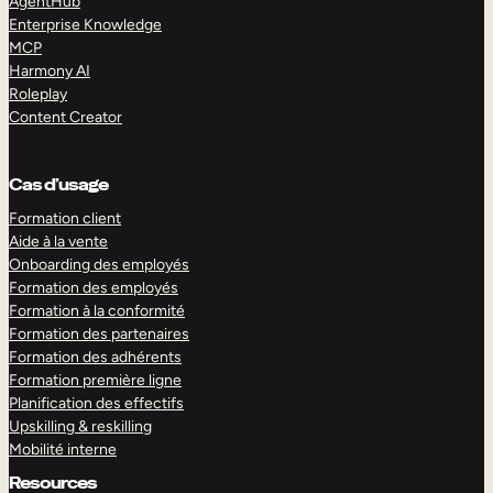
AgentHub
Enterprise Knowledge
MCP
Harmony AI
Roleplay
Content Creator
Cas d’usage
Formation client
Aide à la vente
Onboarding des employés
Formation des employés
Formation à la conformité
Formation des partenaires
Formation des adhérents
Formation première ligne
Planification des effectifs
Upskilling & reskilling
Mobilité interne
Resources