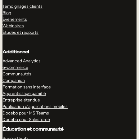
Témoignages clients
Blog
Événements
Webinaires
Études et rapports
Additionnel
Advanced Analytics
e-commerce
Communautés
Companion
Formation sans interface
Apprentissage gamifié
Entreprise étendue
Publication d’applications mobiles
Docebo pour MS Teams
Docebo pour Salesforce
Éducation et communauté
Support Hub