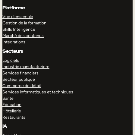
Platforme
Vue d’ensemble
Gestion de la formation
Skills Intelligence
Marché des contenus
Intégrations
Secteurs
Logiciels
Industrie manufacturiere
Services financiers
Secteur publique
Commerce de détail
Services informatiques et techniques
Santé
Éducation
Hôtellerie
Restaurants
IA