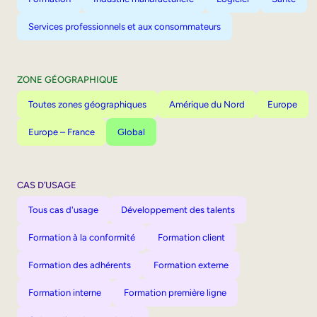
Services professionnels et aux consommateurs
ZONE GÉOGRAPHIQUE
Toutes zones géographiques
Amérique du Nord
Europe
Europe – France
Global
CAS D’USAGE
Tous cas d'usage
Développement des talents
Formation à la conformité
Formation client
Formation des adhérents
Formation externe
Formation interne
Formation première ligne