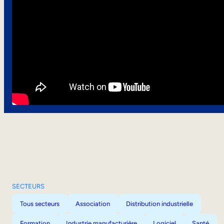
SECTEURS
Tous secteurs
Association
Distribution industrielle
Formation
Industrie manufacturière
Logiciel
Santé