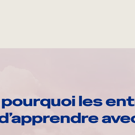
pourquoi les ent
d’apprendre av