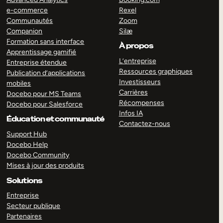
e-commerce
Rexel
Communautés
Zoom
Companion
Silæ
Formation sans interface
À propos
Apprentissage gamifié
L’entreprise
Entreprise étendue
Ressources graphiques
Publication d’applications
Investisseurs
mobiles
Carrières
Docebo pour MS Teams
Récompenses
Docebo pour Salesforce
Infos IA
Éducation et communauté
Contactez-nous
Support Hub
Docebo Help
Docebo Community
Mises à jour des produits
Solutions
Entreprise
Secteur publique
Partenaires