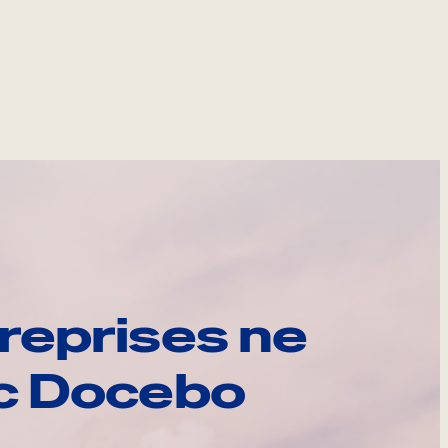
reprises ne
ec Docebo