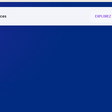
ces
EXPLOREZ
és
on fonctio
té
e
 preuve.