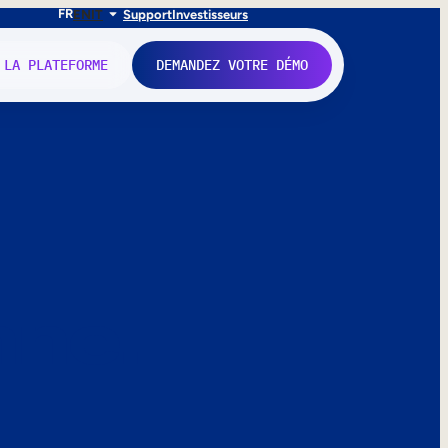
FR
EN
IT
Support
Investisseurs
 LA PLATEFORME
DEMANDEZ VOTRE DÉMO
nne.