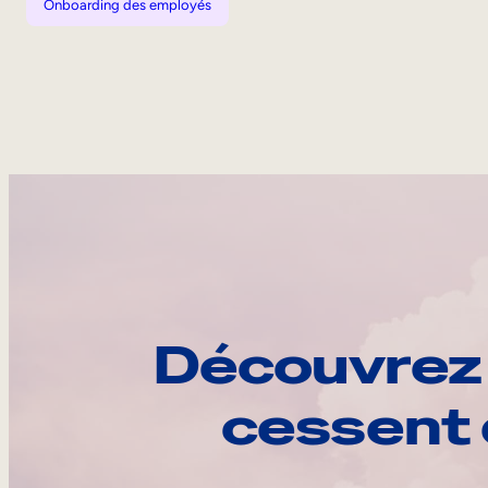
Onboarding des employés
Découvrez 
cessent 