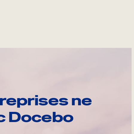
reprises ne
ec Docebo