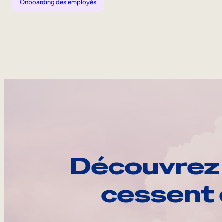
Onboarding des employés
Découvrez 
cessent 