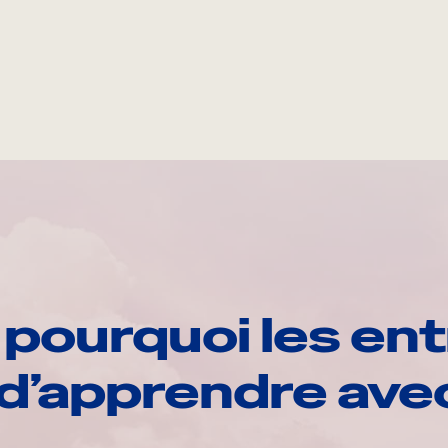
pourquoi les ent
d’apprendre av