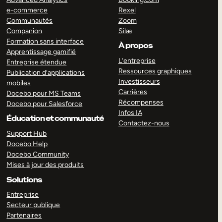
e-commerce
Rexel
Communautés
Zoom
Companion
Silæ
Formation sans interface
À propos
Apprentissage gamifié
L’entreprise
Entreprise étendue
Ressources graphiques
Publication d’applications
Investisseurs
mobiles
Carrières
Docebo pour MS Teams
Récompenses
Docebo pour Salesforce
Infos IA
Éducation et communauté
Contactez-nous
Support Hub
Docebo Help
Docebo Community
Mises à jour des produits
Solutions
Entreprise
Secteur publique
Partenaires