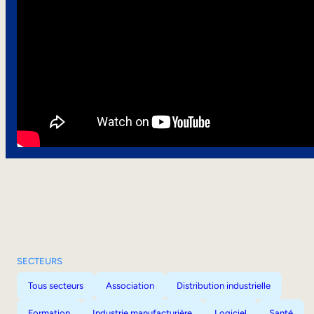
SECTEURS
Tous secteurs
Association
Distribution industrielle
Formation
Industrie manufacturière
Logiciel
Santé