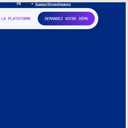
FR
EN
IT
Support
Investisseurs
 LA PLATEFORME
DEMANDEZ VOTRE DÉMO
nne.