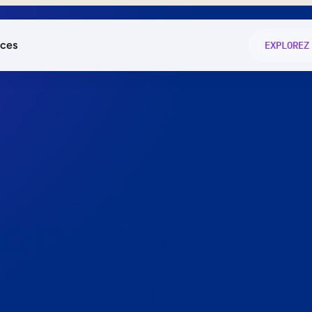
ces
EXPLOREZ
és
on fonctio
té
e
 preuve.