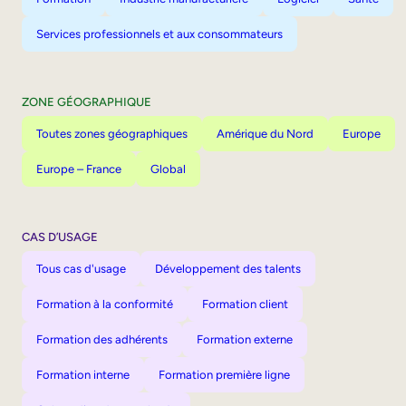
Services professionnels et aux consommateurs
ZONE GÉOGRAPHIQUE
Toutes zones géographiques
Amérique du Nord
Europe
Europe – France
Global
CAS D’USAGE
Tous cas d'usage
Développement des talents
Formation à la conformité
Formation client
Formation des adhérents
Formation externe
Formation interne
Formation première ligne