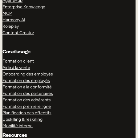
AgentHub
Enterprise Knowledge
MCP
Harmony AI
Roleplay
Content Creator
Cas d’usage
Formation client
Aide à la vente
Onboarding des employés
Formation des employés
Formation à la conformité
Formation des partenaires
Formation des adhérents
Formation première ligne
Planification des effectifs
Upskilling & reskilling
Mobilité interne
Resources