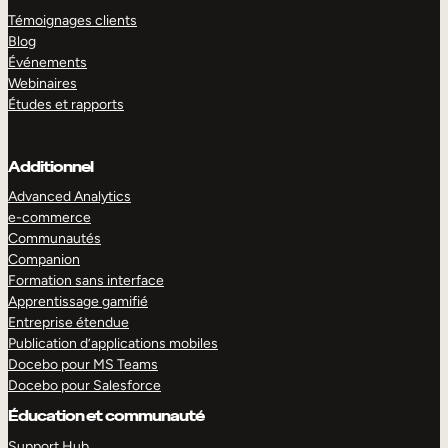
Témoignages clients
Blog
Événements
Webinaires
Études et rapports
Additionnel
Advanced Analytics
e-commerce
Communautés
Companion
Formation sans interface
Apprentissage gamifié
Entreprise étendue
Publication d’applications mobiles
Docebo pour MS Teams
Docebo pour Salesforce
Éducation et communauté
Support Hub