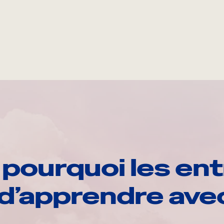
pourquoi les ent
d’apprendre av