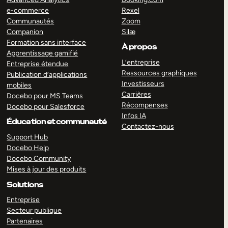
e-commerce
Rexel
Communautés
Zoom
Companion
Silæ
Formation sans interface
À propos
Apprentissage gamifié
L’entreprise
Entreprise étendue
Ressources graphiques
Publication d’applications
Investisseurs
mobiles
Carrières
Docebo pour MS Teams
Récompenses
Docebo pour Salesforce
Infos IA
Éducation et communauté
Contactez-nous
Support Hub
Docebo Help
Docebo Community
Mises à jour des produits
Solutions
Entreprise
Secteur publique
Partenaires