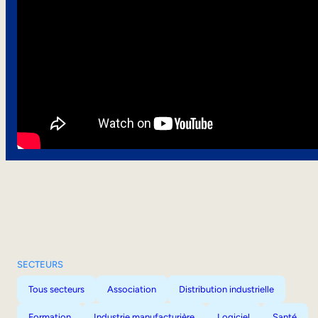
SECTEURS
Tous secteurs
Association
Distribution industrielle
Formation
Industrie manufacturière
Logiciel
Santé