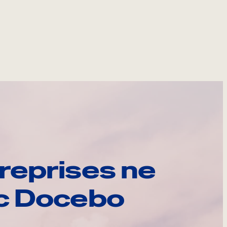
reprises ne
ec Docebo