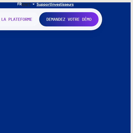
FR
EN
IT
Support
Investisseurs
 LA PLATEFORME
DEMANDEZ VOTRE DÉMO
nne.