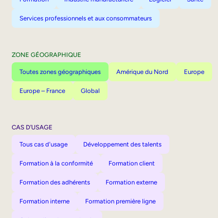
Services professionnels et aux consommateurs
ZONE GÉOGRAPHIQUE
Toutes zones géographiques
Amérique du Nord
Europe
Europe – France
Global
CAS D’USAGE
Tous cas d'usage
Développement des talents
Formation à la conformité
Formation client
Formation des adhérents
Formation externe
Formation interne
Formation première ligne