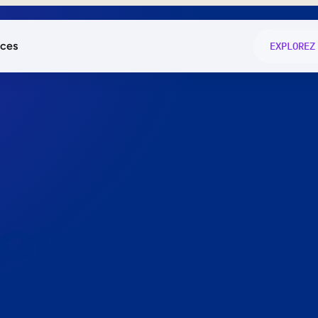
ces
EXPLOREZ
és
on fonctio
té
e
 preuve.