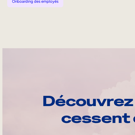
Onboarding des employés
Découvrez 
cessent 