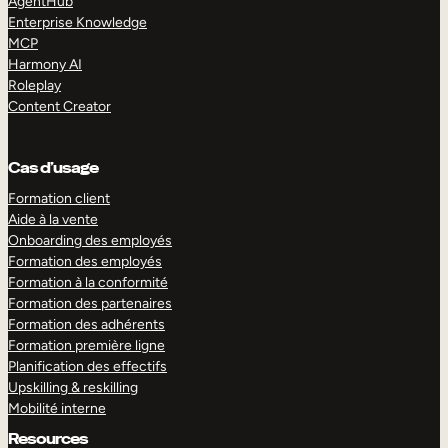
AgentHub
Enterprise Knowledge
MCP
Harmony AI
Roleplay
Content Creator
Cas d’usage
Formation client
Aide à la vente
Onboarding des employés
Formation des employés
Formation à la conformité
Formation des partenaires
Formation des adhérents
Formation première ligne
Planification des effectifs
Upskilling & reskilling
Mobilité interne
Resources