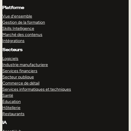
Platforme
Vue d’ensemble
Gestion de la formation
Skills Intelligence
Marché des contenus
Intégrations
Secteurs
Logiciels
Industrie manufacturiere
Services financiers
Secteur publique
Commerce de détail
Services informatiques et techniques
Santé
Éducation
Hôtellerie
Restaurants
IA