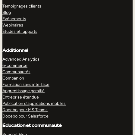
Témoignages clients
Blog
Événements
Webinaires
Études et rapports
Additionnel
Advanced Analytics
e-commerce
Communautés
Companion
Formation sans interface
Apprentissage gamifié
Entreprise étendue
Publication d’applications mobiles
Docebo pour MS Teams
Docebo pour Salesforce
Éducation et communauté
Support Hub