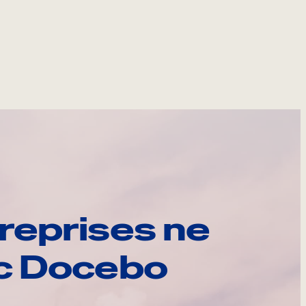
reprises ne
ec Docebo