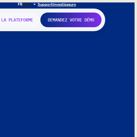
FR
EN
IT
Support
Investisseurs
 LA PLATEFORME
DEMANDEZ VOTRE DÉMO
nne.