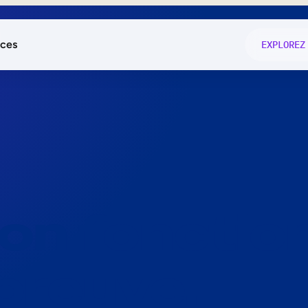
ces
EXPLOREZ
és
on fonctio
té
e
 preuve.