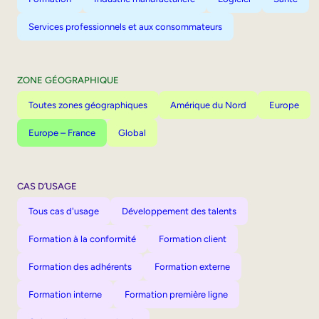
Services professionnels et aux consommateurs
ZONE GÉOGRAPHIQUE
Toutes zones géographiques
Amérique du Nord
Europe
Europe – France
Global
CAS D’USAGE
Tous cas d'usage
Développement des talents
Formation à la conformité
Formation client
Formation des adhérents
Formation externe
Formation interne
Formation première ligne