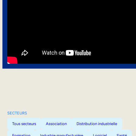
SECTEURS
Tous secteurs
Association
Distribution industrielle
Formation
Industrie manufacturière
Logiciel
Santé