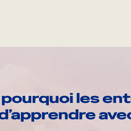
pourquoi les ent
d’apprendre av