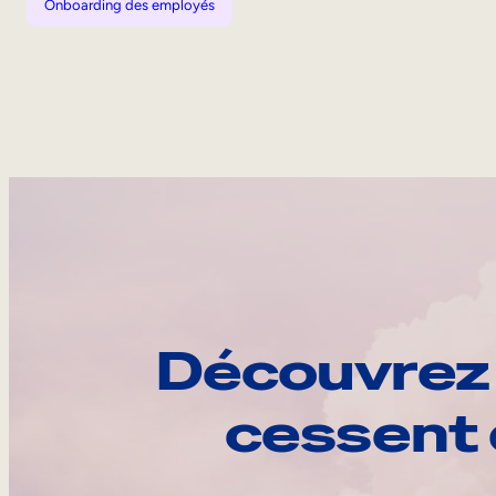
Onboarding des employés
Découvrez 
cessent 