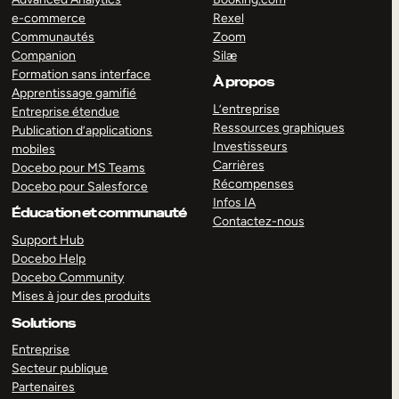
e-commerce
Rexel
Communautés
Zoom
Companion
Silæ
Formation sans interface
À propos
Apprentissage gamifié
L’entreprise
Entreprise étendue
Ressources graphiques
Publication d’applications
Investisseurs
mobiles
Carrières
Docebo pour MS Teams
Récompenses
Docebo pour Salesforce
Infos IA
Éducation et communauté
Contactez-nous
Support Hub
Docebo Help
Docebo Community
Mises à jour des produits
Solutions
Entreprise
Secteur publique
Partenaires