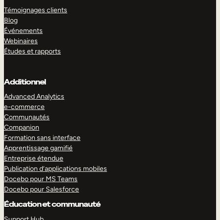
Témoignages clients
Blog
Événements
Webinaires
Études et rapports
Additionnel
Advanced Analytics
e-commerce
Communautés
Companion
Formation sans interface
Apprentissage gamifié
Entreprise étendue
Publication d’applications mobiles
Docebo pour MS Teams
Docebo pour Salesforce
Éducation et communauté
Support Hub