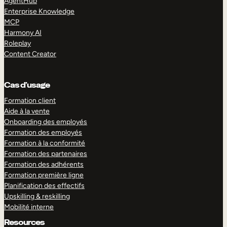
AgentHub
Enterprise Knowledge
MCP
Harmony AI
Roleplay
Content Creator
Cas d’usage
Formation client
Aide à la vente
Onboarding des employés
Formation des employés
Formation à la conformité
Formation des partenaires
Formation des adhérents
Formation première ligne
Planification des effectifs
Upskilling & reskilling
Mobilité interne
Resources