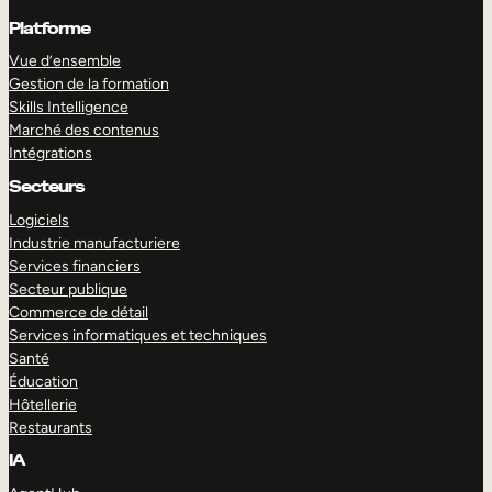
Platforme
Vue d’ensemble
Gestion de la formation
Skills Intelligence
Marché des contenus
Intégrations
Secteurs
Logiciels
Industrie manufacturiere
Services financiers
Secteur publique
Commerce de détail
Services informatiques et techniques
Santé
Éducation
Hôtellerie
Restaurants
IA