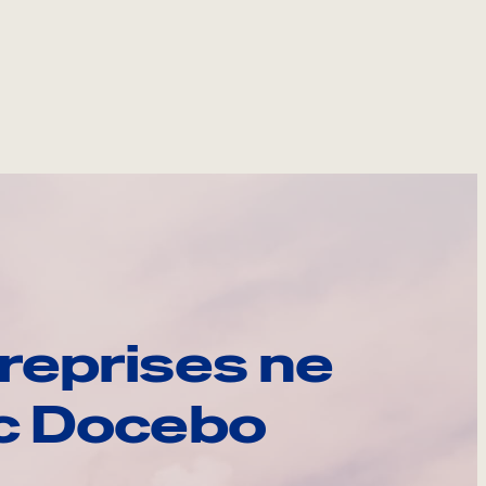
reprises ne
ec Docebo