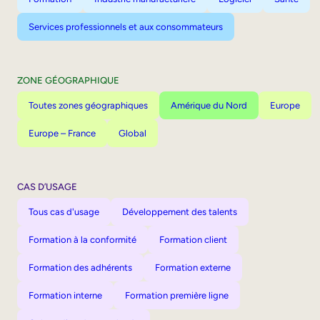
Services professionnels et aux consommateurs
ZONE GÉOGRAPHIQUE
Toutes zones géographiques
Amérique du Nord
Europe
Europe – France
Global
CAS D’USAGE
Tous cas d'usage
Développement des talents
Formation à la conformité
Formation client
Formation des adhérents
Formation externe
Formation interne
Formation première ligne