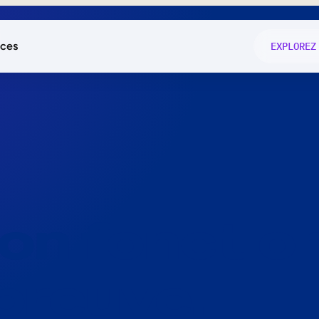
ces
EXPLOREZ
és
on fonctio
té
e
 preuve.