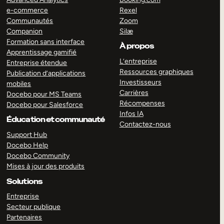
e-commerce
Rexel
Communautés
Zoom
Companion
Silæ
Formation sans interface
À propos
Apprentissage gamifié
L’entreprise
Entreprise étendue
Ressources graphiques
Publication d’applications
Investisseurs
mobiles
Carrières
Docebo pour MS Teams
Récompenses
Docebo pour Salesforce
Infos IA
Éducation et communauté
Contactez-nous
Support Hub
Docebo Help
Docebo Community
Mises à jour des produits
Solutions
Entreprise
Secteur publique
Partenaires