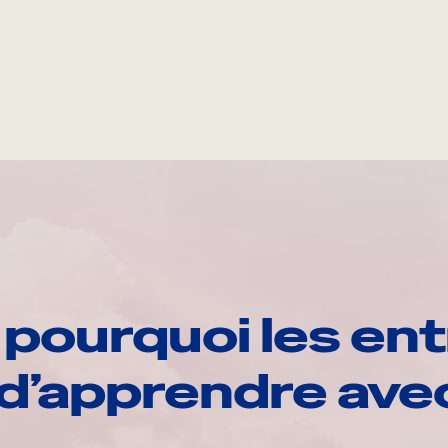
pourquoi les ent
d’apprendre av