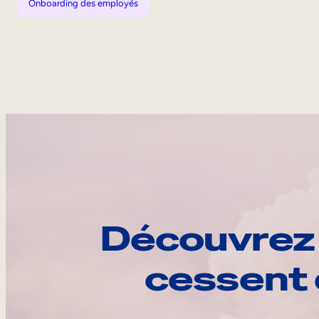
Onboarding des employés
Découvrez 
cessent 