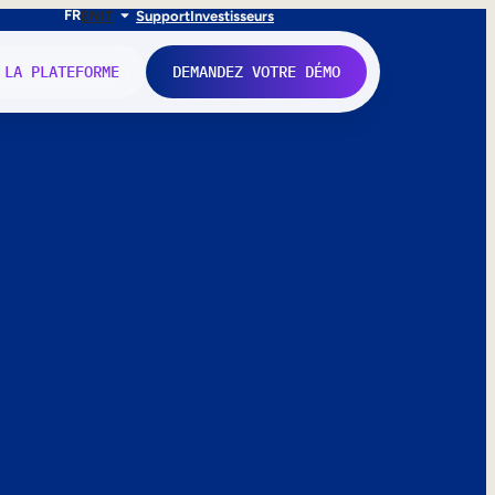
FR
EN
IT
Support
Investisseurs
 LA PLATEFORME
DEMANDEZ VOTRE DÉMO
nne.