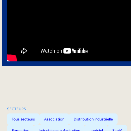
SECTEURS
Tous secteurs
Association
Distribution industrielle
Formation
Industrie manufacturière
Logiciel
Santé