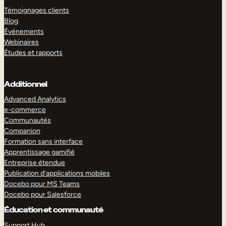
Témoignages clients
Blog
Événements
Webinaires
Études et rapports
Additionnel
Advanced Analytics
e-commerce
Communautés
Companion
Formation sans interface
Apprentissage gamifié
Entreprise étendue
Publication d’applications mobiles
Docebo pour MS Teams
Docebo pour Salesforce
Éducation et communauté
Support Hub