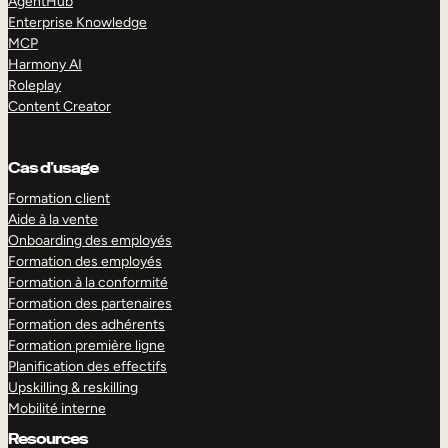
AgentHub
Enterprise Knowledge
MCP
Harmony AI
Roleplay
Content Creator
Cas d’usage
Formation client
Aide à la vente
Onboarding des employés
Formation des employés
Formation à la conformité
Formation des partenaires
Formation des adhérents
Formation première ligne
Planification des effectifs
Upskilling & reskilling
Mobilité interne
Resources