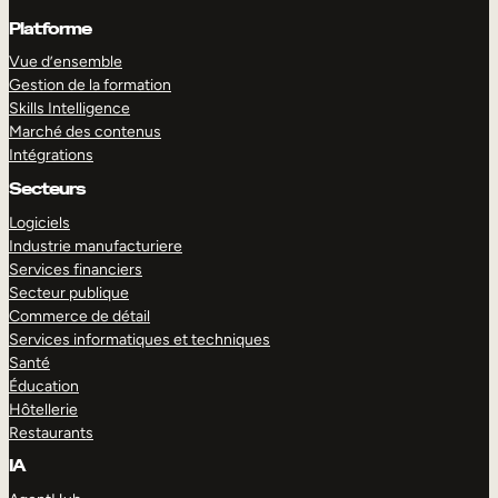
Platforme
Vue d’ensemble
Gestion de la formation
Skills Intelligence
Marché des contenus
Intégrations
Secteurs
Logiciels
Industrie manufacturiere
Services financiers
Secteur publique
Commerce de détail
Services informatiques et techniques
Santé
Éducation
Hôtellerie
Restaurants
IA