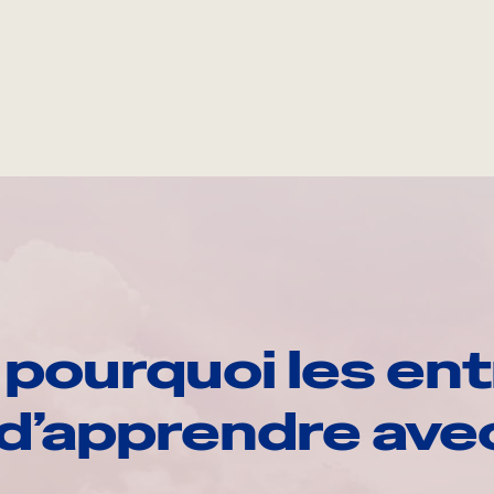
pourquoi les ent
d’apprendre av