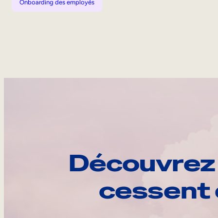
Onboarding des employés
Découvrez 
cessent 