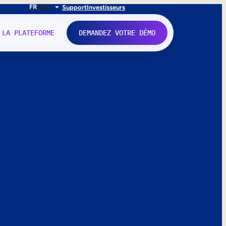
FR
EN
IT
Support
Investisseurs
 LA PLATEFORME
DEMANDEZ VOTRE DÉMO
nne.