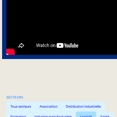
SECTEURS
Tous secteurs
Association
Distribution industrielle
Formation
Industrie manufacturière
Logiciel
Santé