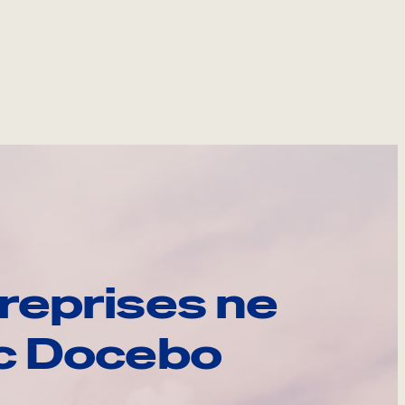
reprises ne
ec Docebo