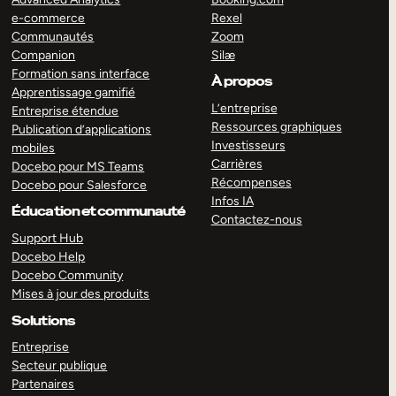
e-commerce
Rexel
Communautés
Zoom
Companion
Silæ
Formation sans interface
À propos
Apprentissage gamifié
L’entreprise
Entreprise étendue
Ressources graphiques
Publication d’applications
Investisseurs
mobiles
Carrières
Docebo pour MS Teams
Récompenses
Docebo pour Salesforce
Infos IA
Éducation et communauté
Contactez-nous
Support Hub
Docebo Help
Docebo Community
Mises à jour des produits
Solutions
Entreprise
Secteur publique
Partenaires