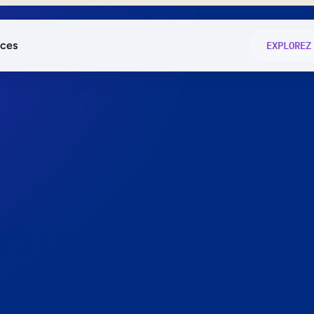
ces
EXPLOREZ
és
on fonctio
té
e
 preuve.