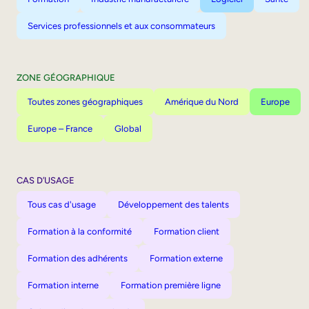
Services professionnels et aux consommateurs
ZONE GÉOGRAPHIQUE
Toutes zones géographiques
Amérique du Nord
Europe
Europe – France
Global
CAS D’USAGE
Tous cas d'usage
Développement des talents
Formation à la conformité
Formation client
Formation des adhérents
Formation externe
Formation interne
Formation première ligne