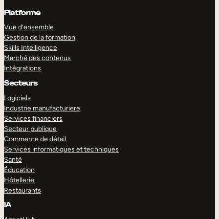
Platforme
Vue d’ensemble
Gestion de la formation
Skills Intelligence
Marché des contenus
Intégrations
Secteurs
Logiciels
Industrie manufacturiere
Services financiers
Secteur publique
Commerce de détail
Services informatiques et techniques
Santé
Éducation
Hôtellerie
Restaurants
IA