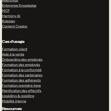
AgentHub
Enterprise Knowledge
MCP
Harmony AI
Roleplay
Content Creator
Cas d’usage
Formation client
Aide à la vente
Onboarding des employés
Formation des employés
Formation à la conformité
Formation des partenaires
Formation des adhérents
Formation première ligne
Planification des effectifs
Upskilling & reskilling
Mobilité interne
Resources