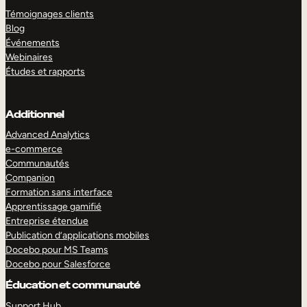
Témoignages clients
Blog
Événements
Webinaires
Études et rapports
Additionnel
Advanced Analytics
e-commerce
Communautés
Companion
Formation sans interface
Apprentissage gamifié
Entreprise étendue
Publication d’applications mobiles
Docebo pour MS Teams
Docebo pour Salesforce
Éducation et communauté
Support Hub