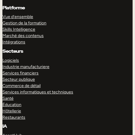
Platforme
Vue d’ensemble
Gestion de la formation
Skills Intelligence
Marché des contenus
Intégrations
Secteurs
Logiciels
Industrie manufacturiere
Services financiers
Secteur publique
Commerce de détail
Services informatiques et techniques
Santé
Éducation
Hôtellerie
Restaurants
IA