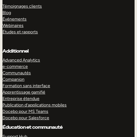
Témoignages clients
Blog
Événements
Webinaires
Études et rapports
Additionnel
Advanced Analytics
e-commerce
Communautés
Companion
Formation sans interface
Apprentissage gamifié
Entreprise étendue
Publication d’applications mobiles
Docebo pour MS Teams
Docebo pour Salesforce
Éducation et communauté
Support Hub