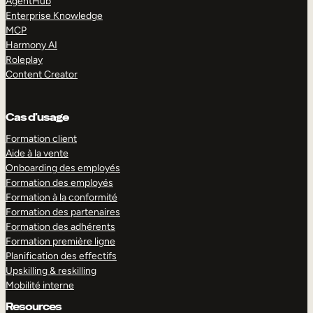
AgentHub
Enterprise Knowledge
MCP
Harmony AI
Roleplay
Content Creator
Cas d’usage
Formation client
Aide à la vente
Onboarding des employés
Formation des employés
Formation à la conformité
Formation des partenaires
Formation des adhérents
Formation première ligne
Planification des effectifs
Upskilling & reskilling
Mobilité interne
Resources