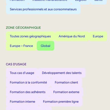
Services professionnels et aux consommateurs
ZONE GÉOGRAPHIQUE
Toutes zones géographiques
Amérique du Nord
Europe
Europe – France
Global
CAS D’USAGE
Tous cas d'usage
Développement des talents
Formation à la conformité
Formation client
Formation des adhérents
Formation externe
Formation interne
Formation première ligne