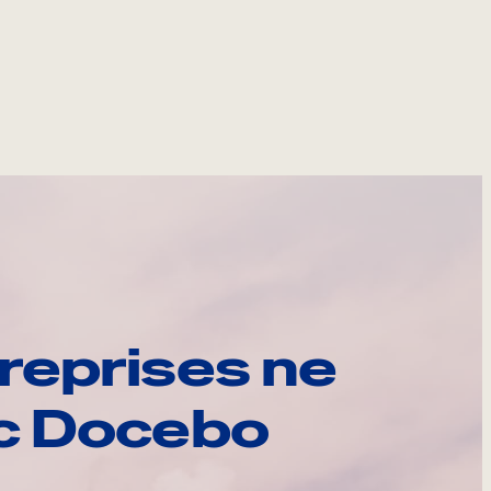
reprises ne
ec Docebo