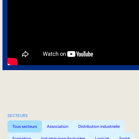
SECTEURS
Tous secteurs
Association
Distribution industrielle
Formation
Industrie manufacturière
Logiciel
Santé