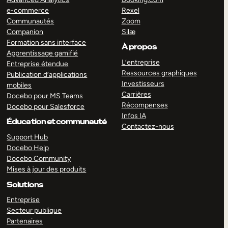
e-commerce
Rexel
Communautés
Zoom
Companion
Silæ
Formation sans interface
À propos
Apprentissage gamifié
L’entreprise
Entreprise étendue
Ressources graphiques
Publication d’applications
Investisseurs
mobiles
Carrières
Docebo pour MS Teams
Récompenses
Docebo pour Salesforce
Infos IA
Éducation et communauté
Contactez-nous
Support Hub
Docebo Help
Docebo Community
Mises à jour des produits
Solutions
Entreprise
Secteur publique
Partenaires