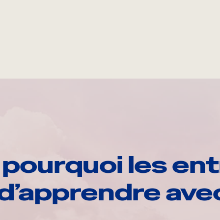
pourquoi les ent
d’apprendre av