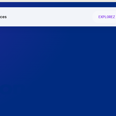
ces
EXPLOREZ
és
on fonctio
té
e
 preuve.