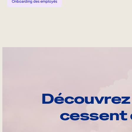
Onboarding des employés
Découvrez 
cessent 