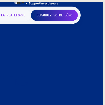
FR
EN
IT
Support
Investisseurs
 LA PLATEFORME
DEMANDEZ VOTRE DÉMO
nne.