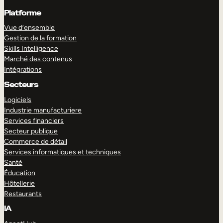
Platforme
Vue d’ensemble
Gestion de la formation
Skills Intelligence
Marché des contenus
Intégrations
Secteurs
Logiciels
Industrie manufacturiere
Services financiers
Secteur publique
Commerce de détail
Services informatiques et techniques
Santé
Éducation
Hôtellerie
Restaurants
IA