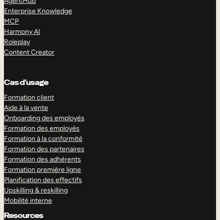
AgentHub
Enterprise Knowledge
MCP
Harmony AI
Roleplay
Content Creator
Cas d’usage
Formation client
Aide à la vente
Onboarding des employés
Formation des employés
Formation à la conformité
Formation des partenaires
Formation des adhérents
Formation première ligne
Planification des effectifs
Upskilling & reskilling
Mobilité interne
Resources