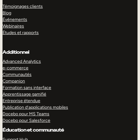
Témoignages clients
Blog
Événements
Webinaires
Études et rapports
Additionnel
Advanced Analytics
e-commerce
Communautés
Companion
Formation sans interface
Apprentissage gamifié
Entreprise étendue
Publication d’applications mobiles
Docebo pour MS Teams
Docebo pour Salesforce
Éducation et communauté
Support Hub