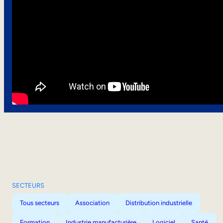
SECTEURS
Tous secteurs
Association
Distribution industrielle
Formation
Industrie manufacturière
Logiciel
Santé