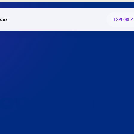
ces
EXPLOREZ
és
on fonctio
té
e
 preuve.