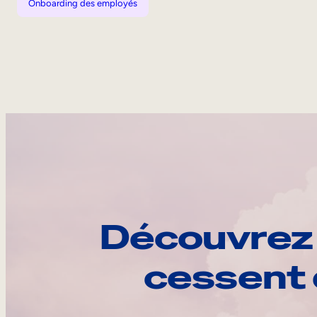
Onboarding des employés
Découvrez 
cessent 