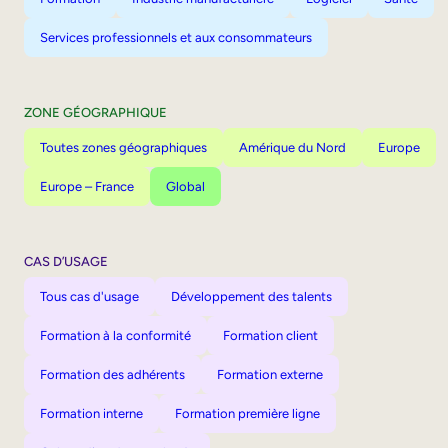
Services professionnels et aux consommateurs
ZONE GÉOGRAPHIQUE
Toutes zones géographiques
Amérique du Nord
Europe
Europe – France
Global
CAS D’USAGE
Tous cas d'usage
Développement des talents
Formation à la conformité
Formation client
Formation des adhérents
Formation externe
Formation interne
Formation première ligne