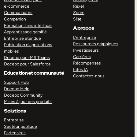
e-commerce
Rexel
Communautés
Zoom
Companion
Silæ
Formation sans interface
À propos
Apprentissage gamifié
L’entreprise
Entreprise étendue
Ressources graphiques
Publication d’applications
Investisseurs
mobiles
Carrières
Docebo pour MS Teams
Récompenses
Docebo pour Salesforce
Infos IA
Éducation et communauté
Contactez-nous
Support Hub
Docebo Help
Docebo Community
Mises à jour des produits
Solutions
Entreprise
Secteur publique
Partenaires