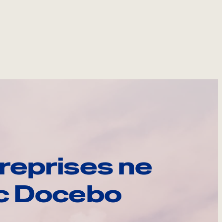
reprises ne
ec Docebo