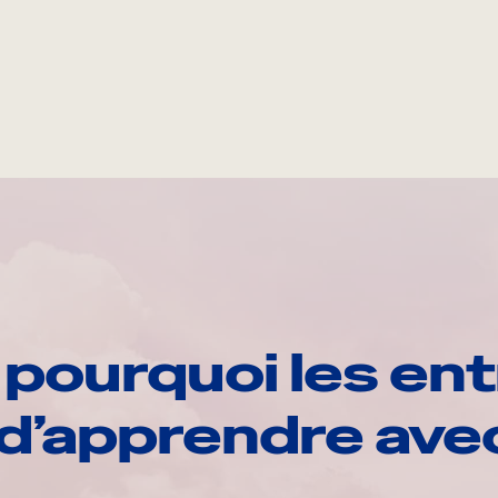
pourquoi les ent
d’apprendre av