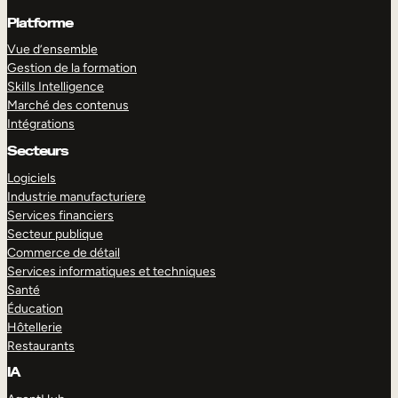
Platforme
Vue d’ensemble
Gestion de la formation
Skills Intelligence
Marché des contenus
Intégrations
Secteurs
Logiciels
Industrie manufacturiere
Services financiers
Secteur publique
Commerce de détail
Services informatiques et techniques
Santé
Éducation
Hôtellerie
Restaurants
IA