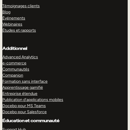
Témoignages clients
Blog
Événements
Webinaires
Études et rapports
Additionnel
Advanced Analytics
e-commerce
Communautés
Companion
Formation sans interface
Apprentissage gamifié
Entreprise étendue
Publication d’applications mobiles
Docebo pour MS Teams
Docebo pour Salesforce
Éducation et communauté
Support Hub