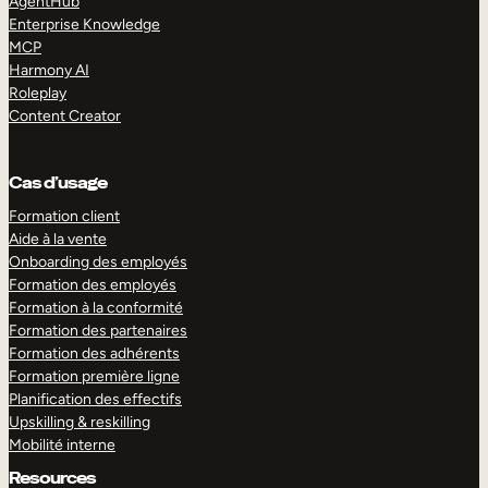
AgentHub
Enterprise Knowledge
MCP
Harmony AI
Roleplay
Content Creator
Cas d’usage
Formation client
Aide à la vente
Onboarding des employés
Formation des employés
Formation à la conformité
Formation des partenaires
Formation des adhérents
Formation première ligne
Planification des effectifs
Upskilling & reskilling
Mobilité interne
Resources