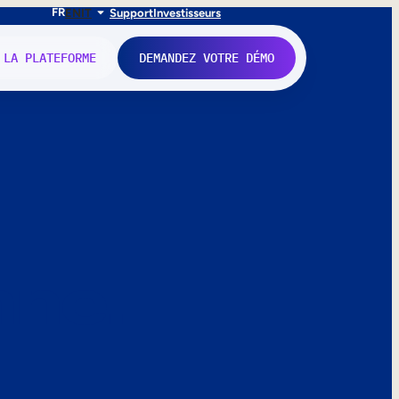
FR
EN
IT
Support
Investisseurs
 LA PLATEFORME
DEMANDEZ VOTRE DÉMO
nne.