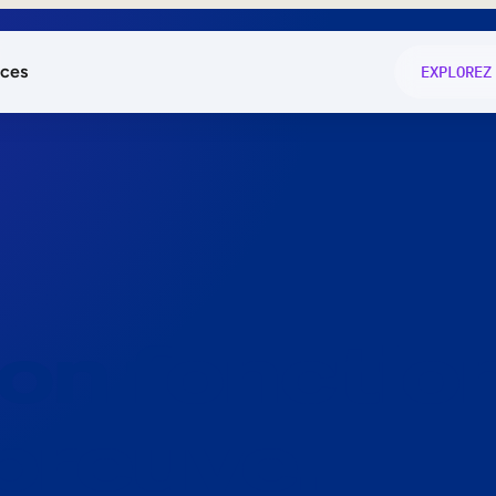
ces
EXPLOREZ
és
on fonctio
té
e
 preuve.