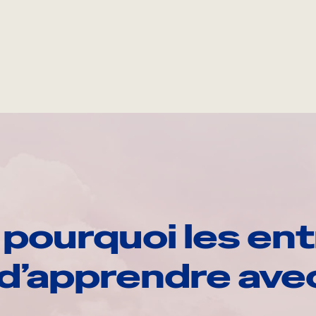
pourquoi les ent
d’apprendre av