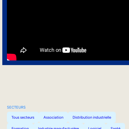
SECTEURS
Tous secteurs
Association
Distribution industrielle
Formation
Industrie manufacturière
Logiciel
Santé