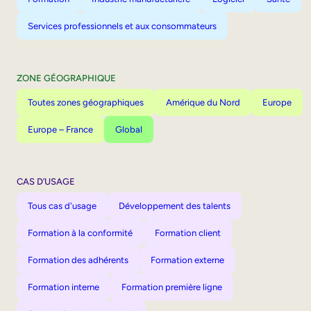
Services professionnels et aux consommateurs
ZONE GÉOGRAPHIQUE
Toutes zones géographiques
Amérique du Nord
Europe
Europe – France
Global
CAS D’USAGE
Tous cas d'usage
Développement des talents
Formation à la conformité
Formation client
Formation des adhérents
Formation externe
Formation interne
Formation première ligne