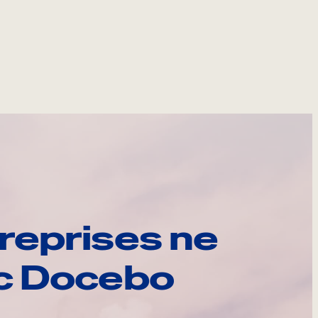
reprises ne
ec Docebo