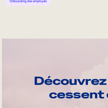
Onboarding des employés
Découvrez 
cessent 