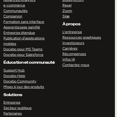
e-commerce
Rexel
Communautés
Zoom
Companion
Silæ
Formation sans interface
À propos
Apprentissage gamifié
L’entreprise
Entreprise étendue
Ressources graphiques
Publication d’applications
Investisseurs
mobiles
Carrières
Docebo pour MS Teams
Récompenses
Docebo pour Salesforce
Infos IA
Éducation et communauté
Contactez-nous
Support Hub
Docebo Help
Docebo Community
Mises à jour des produits
Solutions
Entreprise
Secteur publique
Partenaires