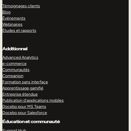
Témoignages clients
Blog
Événements
Webinaires
Études et rapports
Additionnel
Advanced Analytics
e-commerce
Communautés
Companion
Formation sans interface
Apprentissage gamifié
Entreprise étendue
Publication d’applications mobiles
Docebo pour MS Teams
Docebo pour Salesforce
Éducation et communauté
Support Hub