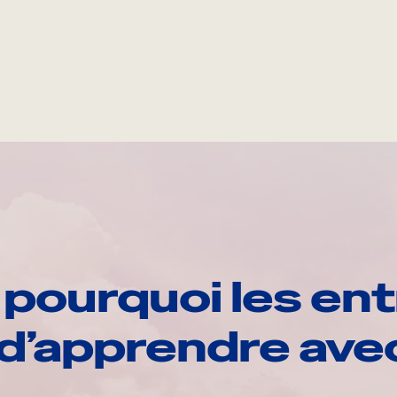
pourquoi les ent
d’apprendre av