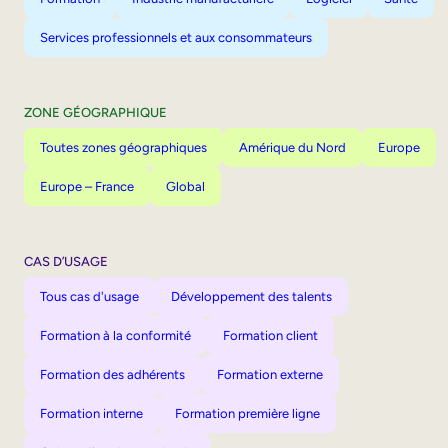
Services professionnels et aux consommateurs
ZONE GÉOGRAPHIQUE
Toutes zones géographiques
Amérique du Nord
Europe
Europe – France
Global
CAS D’USAGE
Tous cas d'usage
Développement des talents
Formation à la conformité
Formation client
Formation des adhérents
Formation externe
Formation interne
Formation première ligne