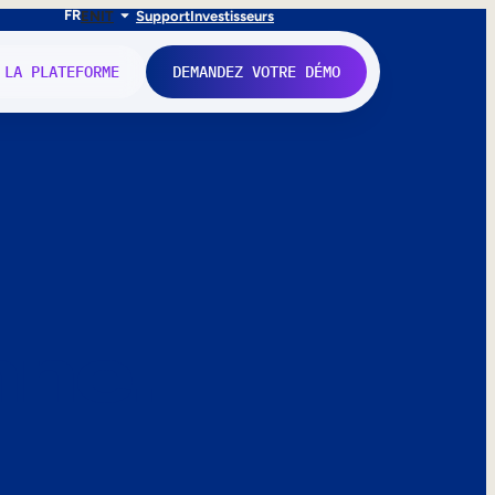
FR
EN
IT
Support
Investisseurs
 LA PLATEFORME
DEMANDEZ VOTRE DÉMO
nne.