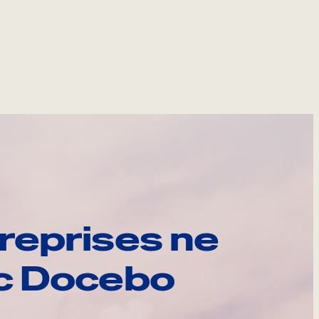
reprises ne
ec Docebo