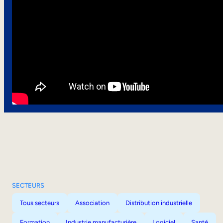
SECTEURS
Tous secteurs
Association
Distribution industrielle
Formation
Industrie manufacturière
Logiciel
Santé