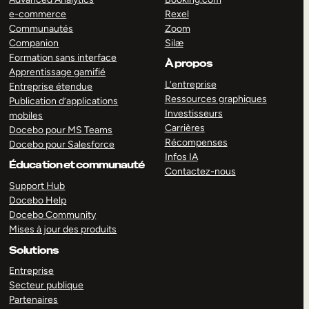
e-commerce
Rexel
Communautés
Zoom
Companion
Silæ
Formation sans interface
À propos
Apprentissage gamifié
L’entreprise
Entreprise étendue
Ressources graphiques
Publication d’applications
Investisseurs
mobiles
Carrières
Docebo pour MS Teams
Récompenses
Docebo pour Salesforce
Infos IA
Éducation et communauté
Contactez-nous
Support Hub
Docebo Help
Docebo Community
Mises à jour des produits
Solutions
Entreprise
Secteur publique
Partenaires