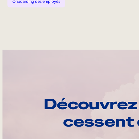
Onboarding des employés
Découvrez 
cessent 