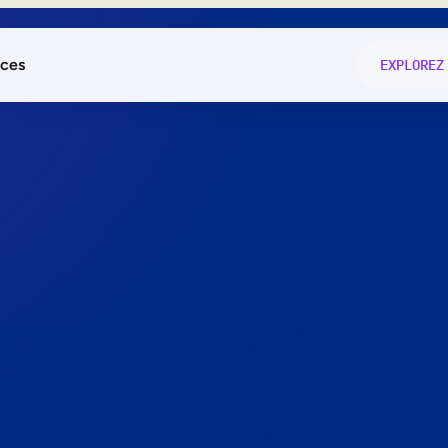
ces
EXPLOREZ
és
on fonctio
té
e
 preuve.