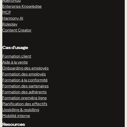
AgentHub
Enterprise Knowledge
MCP
Harmony AI
Roleplay
Content Creator
Cas d’usage
Formation client
Aide à la vente
Onboarding des employés
Formation des employés
Formation à la conformité
Formation des partenaires
Formation des adhérents
Formation première ligne
Planification des effectifs
Upskilling & reskilling
Mobilité interne
Resources