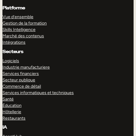
Platforme
Vue d’ensemble
Gestion de la formation
Skills Intelligence
Marché des contenus
Intégrations
Secteurs
Logiciels
Industrie manufacturiere
Services financiers
Secteur publique
Commerce de détail
Services informatiques et techniques
Santé
Éducation
Hôtellerie
Restaurants
IA