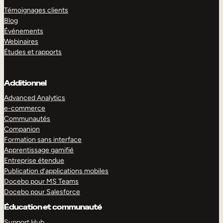
Témoignages clients
Blog
Événements
Webinaires
Études et rapports
Additionnel
Advanced Analytics
e-commerce
Communautés
Companion
Formation sans interface
Apprentissage gamifié
Entreprise étendue
Publication d’applications mobiles
Docebo pour MS Teams
Docebo pour Salesforce
Éducation et communauté
Support Hub