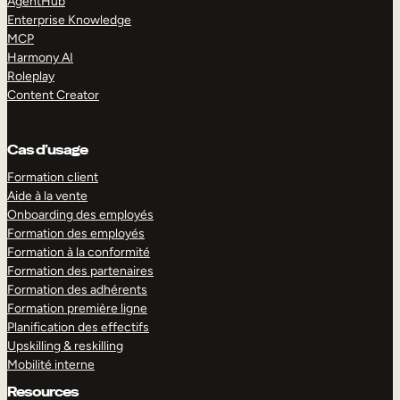
AgentHub
Enterprise Knowledge
MCP
Harmony AI
Roleplay
Content Creator
Cas d’usage
Formation client
Aide à la vente
Onboarding des employés
Formation des employés
Formation à la conformité
Formation des partenaires
Formation des adhérents
Formation première ligne
Planification des effectifs
Upskilling & reskilling
Mobilité interne
Resources