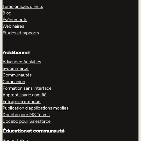
Témoignages clients
Blog
Événements
Webinaires
Études et rapports
Additionnel
Advanced Analytics
e-commerce
Communautés
Companion
Formation sans interface
Apprentissage gamifié
Entreprise étendue
Publication d’applications mobiles
Docebo pour MS Teams
Docebo pour Salesforce
Éducation et communauté
Support Hub