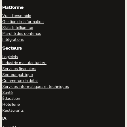
Platforme
Vue d’ensemble
Gestion de la formation
Skills Intelligence
Marché des contenus
Intégrations
Secteurs
Logiciels
Industrie manufacturiere
Services financiers
Secteur publique
Commerce de détail
Services informatiques et techniques
Santé
Éducation
Hôtellerie
Restaurants
IA