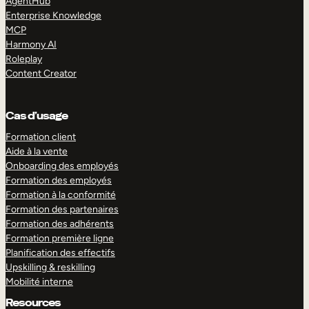
AgentHub
Enterprise Knowledge
MCP
Harmony AI
Roleplay
Content Creator
Cas d’usage
Formation client
Aide à la vente
Onboarding des employés
Formation des employés
Formation à la conformité
Formation des partenaires
Formation des adhérents
Formation première ligne
Planification des effectifs
Upskilling & reskilling
Mobilité interne
Resources