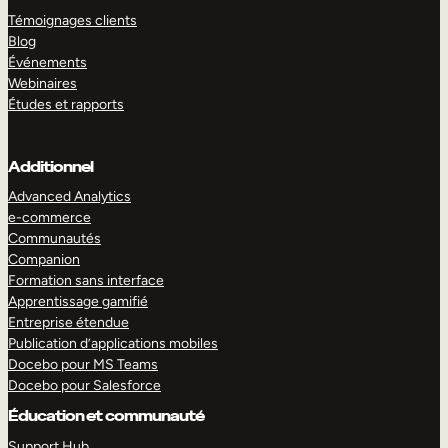
Témoignages clients
Blog
Événements
Webinaires
Études et rapports
Additionnel
Advanced Analytics
e-commerce
Communautés
Companion
Formation sans interface
Apprentissage gamifié
Entreprise étendue
Publication d’applications mobiles
Docebo pour MS Teams
Docebo pour Salesforce
Éducation et communauté
Support Hub