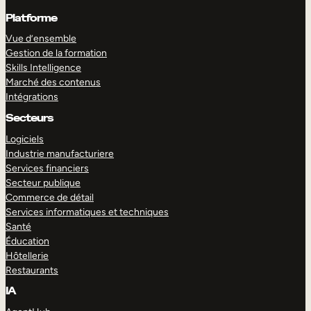
Platforme
Vue d’ensemble
Gestion de la formation
Skills Intelligence
Marché des contenus
Intégrations
Secteurs
Logiciels
Industrie manufacturiere
Services financiers
Secteur publique
Commerce de détail
Services informatiques et techniques
Santé
Éducation
Hôtellerie
Restaurants
IA