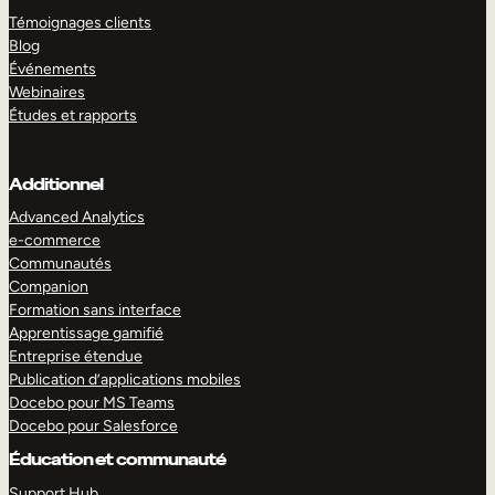
Témoignages clients
Blog
Événements
Webinaires
Études et rapports
Additionnel
Advanced Analytics
e-commerce
Communautés
Companion
Formation sans interface
Apprentissage gamifié
Entreprise étendue
Publication d’applications mobiles
Docebo pour MS Teams
Docebo pour Salesforce
Éducation et communauté
Support Hub