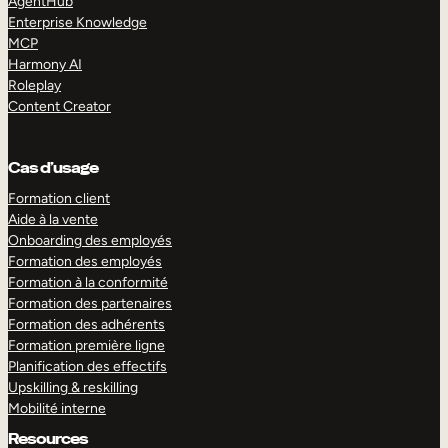
AgentHub
Enterprise Knowledge
MCP
Harmony AI
Roleplay
Content Creator
Cas d’usage
Formation client
Aide à la vente
Onboarding des employés
Formation des employés
Formation à la conformité
Formation des partenaires
Formation des adhérents
Formation première ligne
Planification des effectifs
Upskilling & reskilling
Mobilité interne
Resources