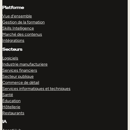
Platforme
Vue d’ensemble
Gestion de la formation
Skills Intelligence
Marché des contenus
Intégrations
Secteurs
Logiciels
Industrie manufacturiere
Services financiers
Secteur publique
Commerce de détail
Services informatiques et techniques
Santé
Éducation
Hôtellerie
Restaurants
IA