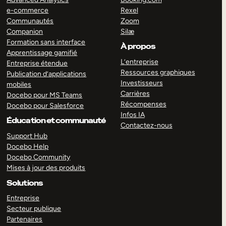
e-commerce
Rexel
Communautés
Zoom
Companion
Silæ
Formation sans interface
À propos
Apprentissage gamifié
L’entreprise
Entreprise étendue
Ressources graphiques
Publication d’applications
Investisseurs
mobiles
Carrières
Docebo pour MS Teams
Récompenses
Docebo pour Salesforce
Infos IA
Éducation et communauté
Contactez-nous
Support Hub
Docebo Help
Docebo Community
Mises à jour des produits
Solutions
Entreprise
Secteur publique
Partenaires