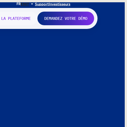
FR
EN
IT
Support
Investisseurs
 LA PLATEFORME
DEMANDEZ VOTRE DÉMO
nne.