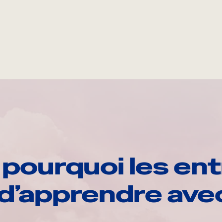
pourquoi les ent
d’apprendre av