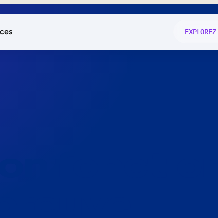
ces
EXPLOREZ
és
on fonctio
té
e
 preuve.