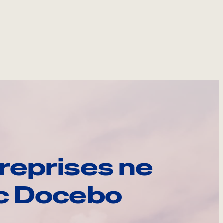
reprises ne
ec Docebo