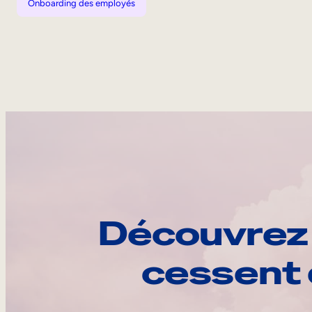
Onboarding des employés
Découvrez 
cessent 