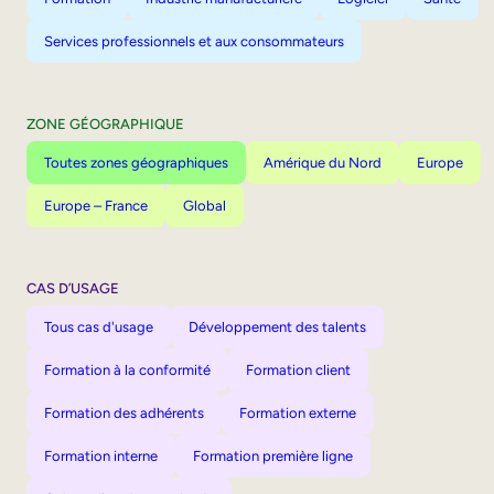
Services professionnels et aux consommateurs
ZONE GÉOGRAPHIQUE
Toutes zones géographiques
Amérique du Nord
Europe
Europe – France
Global
CAS D’USAGE
Tous cas d'usage
Développement des talents
Formation à la conformité
Formation client
Formation des adhérents
Formation externe
Formation interne
Formation première ligne