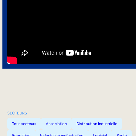
SECTEURS
Tous secteurs
Association
Distribution industrielle
Formation
Industrie manufacturière
Logiciel
Santé