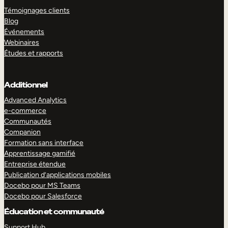
Témoignages clients
Blog
Événements
Webinaires
Études et rapports
Additionnel
Advanced Analytics
e-commerce
Communautés
Companion
Formation sans interface
Apprentissage gamifié
Entreprise étendue
Publication d’applications mobiles
Docebo pour MS Teams
Docebo pour Salesforce
Éducation et communauté
Support Hub