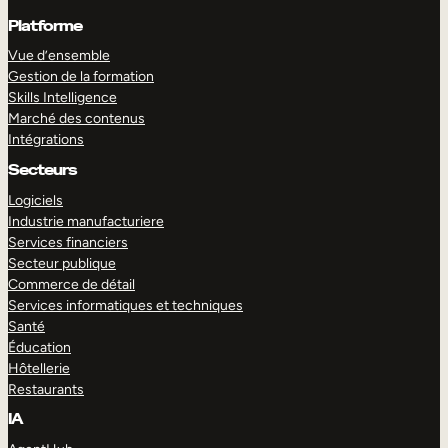
Platforme
Vue d’ensemble
Gestion de la formation
Skills Intelligence
Marché des contenus
Intégrations
Secteurs
Logiciels
Industrie manufacturiere
Services financiers
Secteur publique
Commerce de détail
Services informatiques et techniques
Santé
Éducation
Hôtellerie
Restaurants
IA