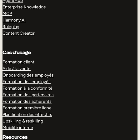
AgentHub
Enterprise Knowledge
MCP
Harmony AI
Roleplay
Content Creator
Cas d’usage
Formation client
Aide à la vente
Onboarding des employés
Formation des employés
Formation à la conformité
Formation des partenaires
Formation des adhérents
Formation première ligne
Planification des effectifs
Upskilling & reskilling
Mobilité interne
Resources