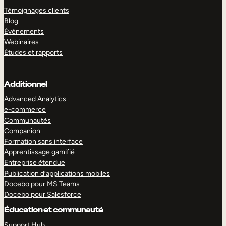
Témoignages clients
Blog
Événements
Webinaires
Études et rapports
Additionnel
Advanced Analytics
e-commerce
Communautés
Companion
Formation sans interface
Apprentissage gamifié
Entreprise étendue
Publication d’applications mobiles
Docebo pour MS Teams
Docebo pour Salesforce
Éducation et communauté
Support Hub