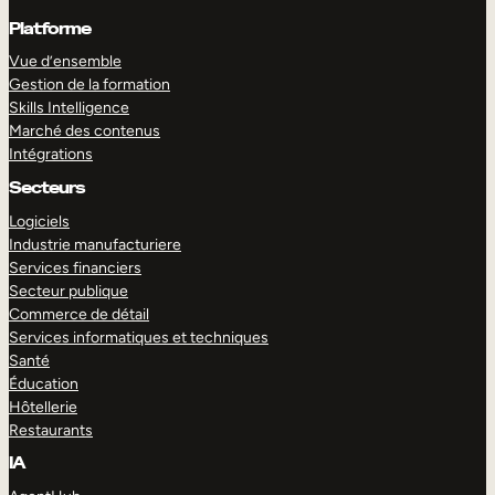
Platforme
Vue d’ensemble
Gestion de la formation
Skills Intelligence
Marché des contenus
Intégrations
Secteurs
Logiciels
Industrie manufacturiere
Services financiers
Secteur publique
Commerce de détail
Services informatiques et techniques
Santé
Éducation
Hôtellerie
Restaurants
IA