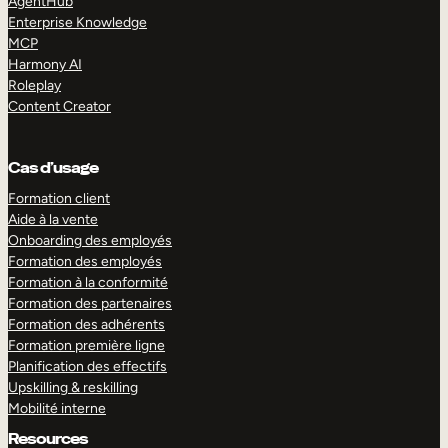
AgentHub
Enterprise Knowledge
MCP
Harmony AI
Roleplay
Content Creator
Cas d’usage
Formation client
Aide à la vente
Onboarding des employés
Formation des employés
Formation à la conformité
Formation des partenaires
Formation des adhérents
Formation première ligne
Planification des effectifs
Upskilling & reskilling
Mobilité interne
Resources