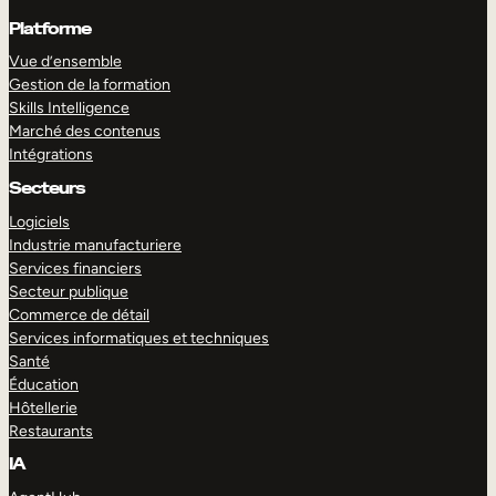
Platforme
Vue d’ensemble
Gestion de la formation
Skills Intelligence
Marché des contenus
Intégrations
Secteurs
Logiciels
Industrie manufacturiere
Services financiers
Secteur publique
Commerce de détail
Services informatiques et techniques
Santé
Éducation
Hôtellerie
Restaurants
IA