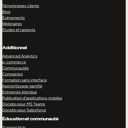
Témoignages clients
Blog
Événements
Webinaires
Études et rapports
Additionnel
Advanced Analytics
e-commerce
Communautés
Companion
Formation sans interface
Apprentissage gamifié
Entreprise étendue
Publication d’applications mobiles
Docebo pour MS Teams
Docebo pour Salesforce
Éducation et communauté
Support Hub