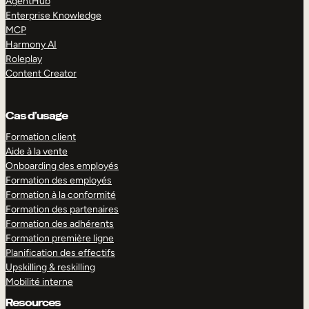
AgentHub
Enterprise Knowledge
MCP
Harmony AI
Roleplay
Content Creator
Cas d’usage
Formation client
Aide à la vente
Onboarding des employés
Formation des employés
Formation à la conformité
Formation des partenaires
Formation des adhérents
Formation première ligne
Planification des effectifs
Upskilling & reskilling
Mobilité interne
Resources