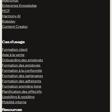
AgentHub
Enterprise Knowledge
MCP
Harmony AI
Roleplay
Content Creator
Cas d’usage
Formation client
Aide à la vente
Onboarding des employés
Formation des employés
Formation à la conformité
Formation des partenaires
Formation des adhérents
Formation première ligne
Planification des effectifs
Upskilling & reskilling
Mobilité interne
Resources