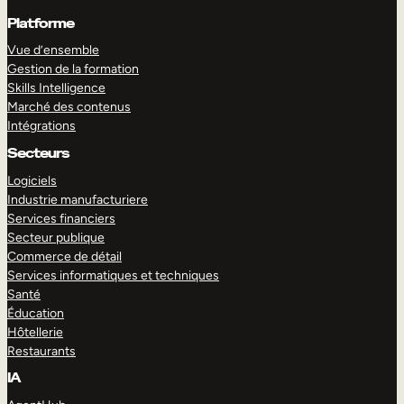
Platforme
Vue d’ensemble
Gestion de la formation
Skills Intelligence
Marché des contenus
Intégrations
Secteurs
Logiciels
Industrie manufacturiere
Services financiers
Secteur publique
Commerce de détail
Services informatiques et techniques
Santé
Éducation
Hôtellerie
Restaurants
IA