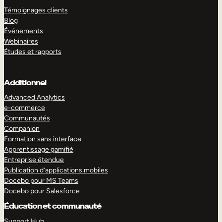
Témoignages clients
Blog
Événements
Webinaires
Études et rapports
Additionnel
Advanced Analytics
e-commerce
Communautés
Companion
Formation sans interface
Apprentissage gamifié
Entreprise étendue
Publication d’applications mobiles
Docebo pour MS Teams
Docebo pour Salesforce
Éducation et communauté
Support Hub