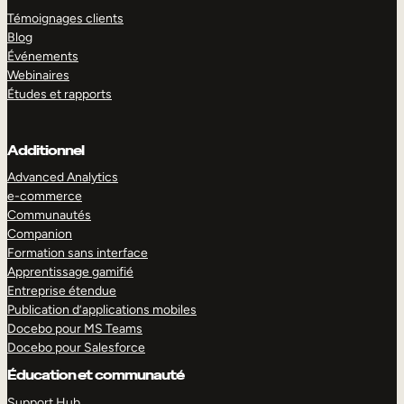
Témoignages clients
Blog
Événements
Webinaires
Études et rapports
Additionnel
Advanced Analytics
e-commerce
Communautés
Companion
Formation sans interface
Apprentissage gamifié
Entreprise étendue
Publication d’applications mobiles
Docebo pour MS Teams
Docebo pour Salesforce
Éducation et communauté
Support Hub