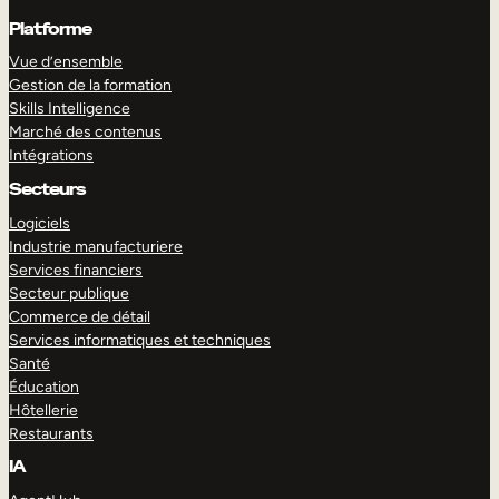
Platforme
Vue d’ensemble
Gestion de la formation
Skills Intelligence
Marché des contenus
Intégrations
Secteurs
Logiciels
Industrie manufacturiere
Services financiers
Secteur publique
Commerce de détail
Services informatiques et techniques
Santé
Éducation
Hôtellerie
Restaurants
IA