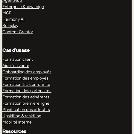
AgentHub
Enterprise Knowledge
MCP
Harmony AI
Roleplay
Content Creator
Cas d’usage
Formation client
Aide à la vente
Onboarding des employés
Formation des employés
Formation à la conformité
Formation des partenaires
Formation des adhérents
Formation première ligne
Planification des effectifs
Upskilling & reskilling
Mobilité interne
Resources