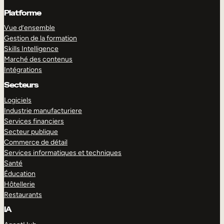
Platforme
Vue d’ensemble
Gestion de la formation
Skills Intelligence
Marché des contenus
Intégrations
Secteurs
Logiciels
Industrie manufacturiere
Services financiers
Secteur publique
Commerce de détail
Services informatiques et techniques
Santé
Éducation
Hôtellerie
Restaurants
IA