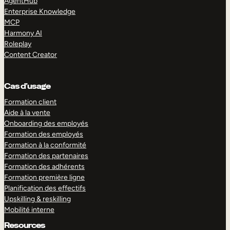
AgentHub
Enterprise Knowledge
MCP
Harmony AI
Roleplay
Content Creator
Cas d’usage
Formation client
Aide à la vente
Onboarding des employés
Formation des employés
Formation à la conformité
Formation des partenaires
Formation des adhérents
Formation première ligne
Planification des effectifs
Upskilling & reskilling
Mobilité interne
Resources