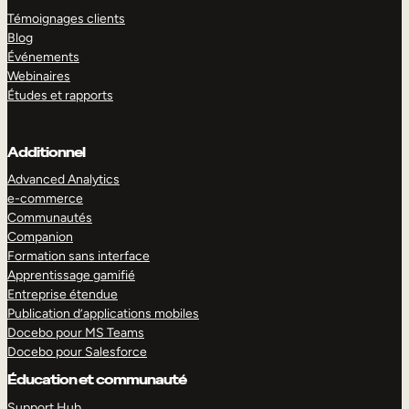
Témoignages clients
Blog
Événements
Webinaires
Études et rapports
Additionnel
Advanced Analytics
e-commerce
Communautés
Companion
Formation sans interface
Apprentissage gamifié
Entreprise étendue
Publication d’applications mobiles
Docebo pour MS Teams
Docebo pour Salesforce
Éducation et communauté
Support Hub