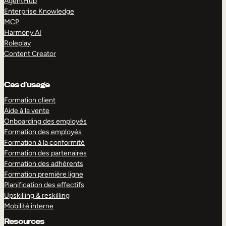
AgentHub
Enterprise Knowledge
MCP
Harmony AI
Roleplay
Content Creator
Cas d’usage
Formation client
Aide à la vente
Onboarding des employés
Formation des employés
Formation à la conformité
Formation des partenaires
Formation des adhérents
Formation première ligne
Planification des effectifs
Upskilling & reskilling
Mobilité interne
Resources