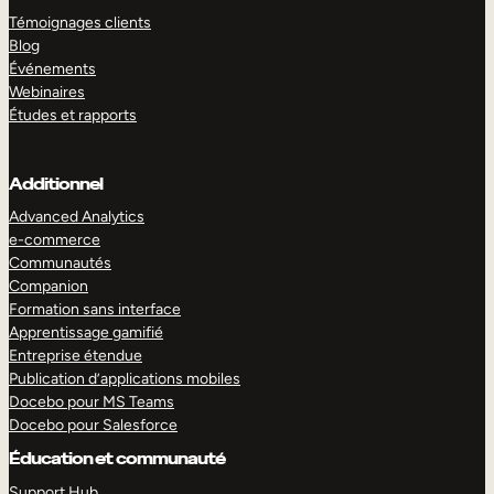
Témoignages clients
Blog
Événements
Webinaires
Études et rapports
Additionnel
Advanced Analytics
e-commerce
Communautés
Companion
Formation sans interface
Apprentissage gamifié
Entreprise étendue
Publication d’applications mobiles
Docebo pour MS Teams
Docebo pour Salesforce
Éducation et communauté
Support Hub