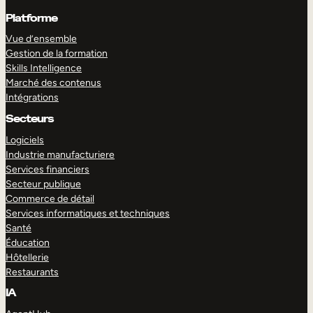
Platforme
Vue d’ensemble
Gestion de la formation
Skills Intelligence
Marché des contenus
Intégrations
Secteurs
Logiciels
Industrie manufacturiere
Services financiers
Secteur publique
Commerce de détail
Services informatiques et techniques
Santé
Éducation
Hôtellerie
Restaurants
IA