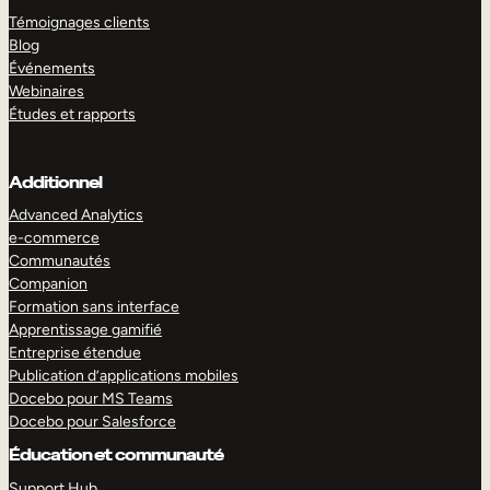
Témoignages clients
Blog
Événements
Webinaires
Études et rapports
Additionnel
Advanced Analytics
e-commerce
Communautés
Companion
Formation sans interface
Apprentissage gamifié
Entreprise étendue
Publication d’applications mobiles
Docebo pour MS Teams
Docebo pour Salesforce
Éducation et communauté
Support Hub