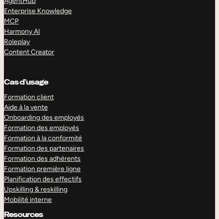
AgentHub
Enterprise Knowledge
MCP
Harmony AI
Roleplay
Content Creator
Cas d’usage
Formation client
Aide à la vente
Onboarding des employés
Formation des employés
Formation à la conformité
Formation des partenaires
Formation des adhérents
Formation première ligne
Planification des effectifs
Upskilling & reskilling
Mobilité interne
Resources