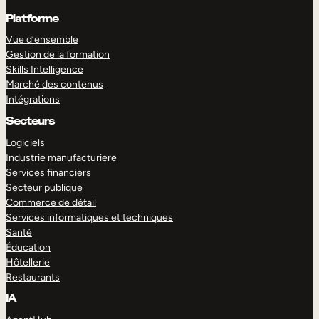
Platforme
Vue d’ensemble
Gestion de la formation
Skills Intelligence
Marché des contenus
Intégrations
Secteurs
Logiciels
Industrie manufacturiere
Services financiers
Secteur publique
Commerce de détail
Services informatiques et techniques
Santé
Éducation
Hôtellerie
Restaurants
IA