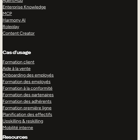
AgentHub
Enterprise Knowledge
MCP
Harmony AI
Roleplay
Content Creator
Cas d’usage
Formation client
Aide à la vente
Onboarding des employés
Formation des employés
Formation à la conformité
Formation des partenaires
Formation des adhérents
Formation première ligne
Planification des effectifs
Upskilling & reskilling
Mobilité interne
Resources