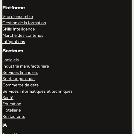
Platforme
Vue d’ensemble
Gestion de la formation
Skills Intelligence
Marché des contenus
Intégrations
Secteurs
Logiciels
Industrie manufacturiere
Services financiers
Secteur publique
Commerce de détail
Services informatiques et techniques
Santé
Éducation
Hôtellerie
Restaurants
IA