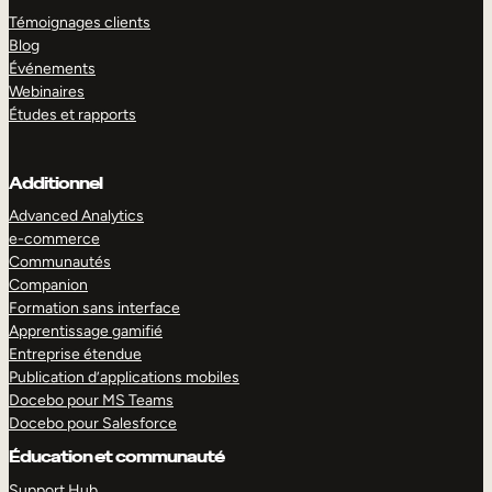
Témoignages clients
Blog
Événements
Webinaires
Études et rapports
Additionnel
Advanced Analytics
e-commerce
Communautés
Companion
Formation sans interface
Apprentissage gamifié
Entreprise étendue
Publication d’applications mobiles
Docebo pour MS Teams
Docebo pour Salesforce
Éducation et communauté
Support Hub